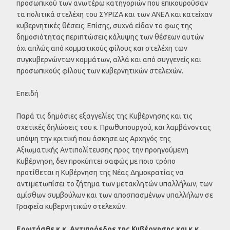
προσωπικού των ανωτέρω κατηγοριών που επικουρούσαν
τα πολιτικά στελέχη του ΣΥΡΙΖΑ και των ΑΝΕΛ και κατείχαν
κυβερνητικές θέσεις. Επίσης, συχνά είδαν το φως της
δημοσιότητας περιπτώσεις κάλυψης των θέσεων αυτών
όχι απλώς από κομματικούς φίλους και στελέχη των
συγκυβερνώντων κομμάτων, αλλά και από συγγενείς και
προσωπικούς φίλους των κυβερνητικών στελεχών.
Επειδή
Παρά τις δημόσιες εξαγγελίες της Κυβέρνησης και τις
σχετικές δηλώσεις του κ. Πρωθυπουργού, και λαμβάνοντας
υπόψη την κριτική που άσκησε ως Αρχηγός της
Αξιωματικής Αντιπολίτευσης προς την προηγούμενη
Κυβέρνηση, δεν προκύπτει σαφώς με ποιο τρόπο
προτίθεται η Κυβέρνηση της Νέας Δημοκρατίας να
αντιμετωπίσει το ζήτημα των μετακλητών υπαλλήλων, των
αμίσθων συμβούλων και των αποσπασμένων υπαλλήλων σε
Γραφεία κυβερνητικών στελεχών.
Ερωτάσθε κ.κ. Αντιπρόεδρε της Κυβέρνησης και κ.κ.