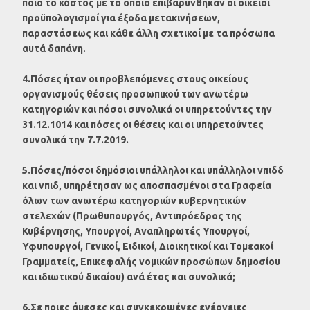
ποιο το κόστος με το οποίο επιβαρύνθηκαν οι οικείοι
προϋπολογισμοί για έξοδα μετακινήσεων,
παραστάσεως και κάθε άλλη σχετικοί με τα πρόσωπα
αυτά δαπάνη.
4.Πόσες ήταν οι προβλεπόμενες στους οικείους
οργανισμούς θέσεις προσωπικού των ανωτέρω
κατηγοριών και πόσοι συνολικά οι υπηρετούντες την
31.12.1014 και πόσες οι θέσεις και οι υπηρετούντες
συνολικά την 7.7.2019.
5.Πόσες/πόσοι δημόσιοι υπάλληλοι και υπάλληλοι νπιδδ
και νπιδ, υπηρέτησαν ως αποσπασμένοι στα Γραφεία
όλων των ανωτέρω κατηγοριών κυβερνητικών
στελεχών (Πρωθυπουργός, Αντιπρόεδρος της
Κυβέρνησης, Υπουργοί, Αναπληρωτές Υπουργοί,
Υφυπουργοί, Γενικοί, Ειδικοί, Διοικητικοί και Τομεακοί
Γραμματείς, Επικεφαλής νομικών προσώπων δημοσίου
και ιδιωτικού δικαίου) ανά έτος και συνολικά;
6.Σε ποιες άμεσες και συγκεκριμένες ενέργειες