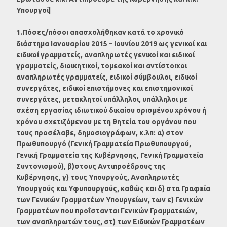
Υπουργοί|
1.Πόσες/πόσοι απασχολήθηκαν κατά το χρονικό
διάστημα Ιανουαρίου 2015 – Ιουνίου 2019 ως γενικοί και
ειδικοί γραμματείς, αναπληρωτές γενικοί και ειδικοί
γραμματείς, διοικητικοί, τομεακοί και αντίστοιχοι
αναπληρωτές γραμματείς, ειδικοί σύμβουλοι, ειδικοί
συνεργάτες, ειδικοί επιστήμονες και επιστημονικοί
συνεργάτες, μετακλητοί υπάλληλοι, υπάλληλοι με
σχέση εργασίας ιδιωτικού δικαίου ορισμένου χρόνου ή
χρόνου σχετιζόμενου με τη θητεία του οργάνου που
τους προσέλαβε, δημοσιογράφων, κ.λπ: α) στον
Πρωθυπουργό (Γενική Γραμματεία Πρωθυπουργού,
Γενική Γραμματεία της Κυβέρνησης, Γενική Γραμματεία
Συντονισμού), β)στους Αντιπροέδρους της
Κυβέρνησης, γ) τους Υπουργούς, Αναπληρωτές
Υπουργούς και Υφυπουργούς, καθώς και δ) στα Γραφεία
των Γενικών Γραμματέων Υπουργείων, των ε) Γενικών
Γραμματέων που προΐστανται Γενικών Γραμματειών,
των αναπληρωτών τους, στ) των Ειδικών Γραμματέων