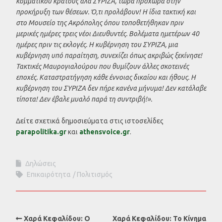
κομματικού κράτους αλά ΣΥΡΙΖΑ, τώρα προχωρά στην
προκήρυξη των θέσεων. Ό,τι προλάβουν! Η ίδια τακτική και
στο Μουσείο της Ακρόπολης όπου τοποθετήθηκαν πριν
μερικές ημέρες τρεις νέοι Διευθυντές. Βολέματα ημετέρων 40
ημέρες πριν τις εκλογές. Η κυβέρνηση του ΣΥΡΙΖΑ, μια
κυβέρνηση υπό παραίτηση, συνεχίζει όπως ακριβώς ξεκίνησε!
Τακτικές Μαυρογιαλούρου που θυμίζουν άλλες σκοτεινές
εποχές. Καταστρατήγηση κάθε έννοιας δικαίου και ήθους. Η
κυβέρνηση του ΣΥΡΙΖΑ δεν πήρε κανένα μήνυμα! Δεν κατάλαβε
τίποτα! Δεν έβαλε μυαλό παρά τη συντριβή!».
Δείτε σχετικά δημοσιεύματα στις ιστοσελίδες
parapolitika.gr
και
athensvoice.gr
.
Δηλώσεις
Επικαιρότητα
Πολιτισμός
Χαρά Κεφαλίδου: Ο
Χαρά Κεφαλίδου: Το Κίνημα