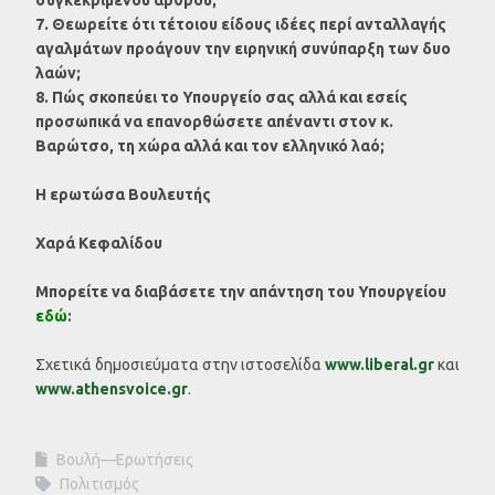
7. Θεωρείτε ότι τέτοιου είδους ιδέες περί ανταλλαγής
αγαλμάτων προάγουν την ειρηνική συνύπαρξη των δυο
λαών;
8. Πώς σκοπεύει το Υπουργείο σας αλλά και εσείς
προσωπικά να επανορθώσετε απέναντι στον κ.
Βαρώτσο, τη χώρα αλλά και τον ελληνικό λαό;
Η ερωτώσα Βουλευτής
Χαρά Κεφαλίδου
Μπορείτε να διαβάσετε την απάντηση του Υπουργείου
εδώ
:
Σχετικά δημοσιεύματα στην ιστοσελίδα
www.liberal.gr
και
www.athensvoice.gr
.
Βουλή—Ερωτήσεις
Πολιτισμός