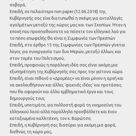
σοβαρά,
Επειδή, σε παλαιότερο non paper (12.06.2018) της
Κυβέρνησής σας είχε διατυπωθεί η σκέψη για ανταλλαγές
αγαλμάτων μεταξύ της χώρας μας και των Σκοπίων. Ήταν η
εποχή που προσπαθούσατε να πείσετε τον ελληνικό λαό για
το πόσο επωφελής θα είναι η Συμφωνία των Πρεσπών
Επειδή, στο άρθρο 15 της Συμφωνίας των Πρεσπών γίνεται
λόγος για συνεργασία των δυο Μερών, μεταξύ άλλων, και
στον τομέα του Πολιτισμού,
Επειδή, προφανώς η παράλογη ιδέα σας είναι ακόμη μια
εξυπηρέτηση της Κυβέρνησής σας προς την γείτονα χώρα
Επειδή, είναι πιθανό ο «Δρομέας» να είναι μόνον η αρχή και
να ακολουθήσουν και άλλες ‘φαεινές ιδέες’ και προτάσεις
που θα αφορούν και άλλα εμβληματικά έργα και τους
δημιουργούς τους
Επειδή, υποτιμάτε, για πολλοστή φορά τη νοημοσύνη του
ελληνικού λαού αλλά παράλληλα προσβάλλετε και έναν
καταξιωμένο καλλιτέχνη, τον κ. Βαρώτσο,
Επειδή, η Κυβέρνησή σας διασύρει για ακόμη μια φορά,
διεθνώς τη χώρα μας,