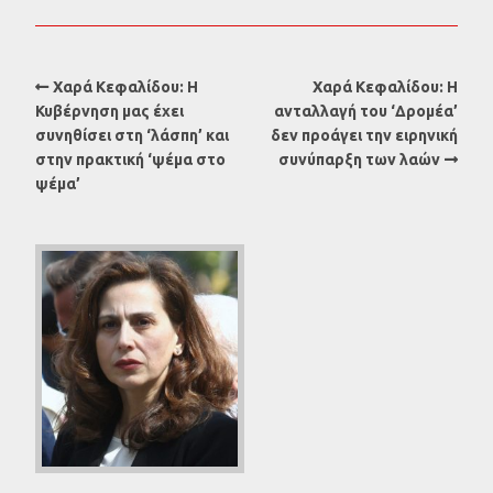
Χαρά Κεφαλίδου: Η
Χαρά Κεφαλίδου: Η
Κυβέρνηση μας έχει
ανταλλαγή του ‘Δρομέα’
συνηθίσει στη ‘λάσπη’ και
δεν προάγει την ειρηνική
στην πρακτική ‘ψέμα στο
συνύπαρξη των λαών
ψέμα’