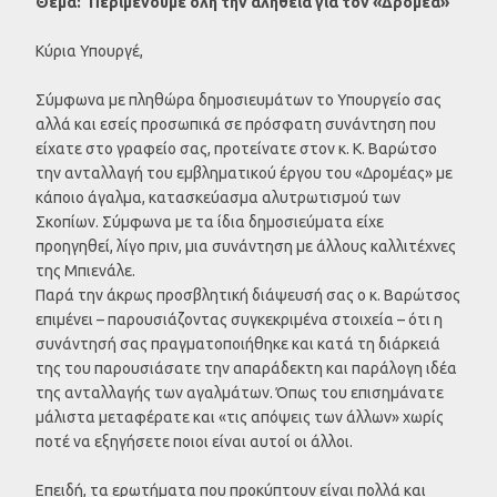
Θέμα: ‘Περιμένουμε όλη την αλήθεια για τον «Δρομέα»’
Κύρια Υπουργέ,
Σύμφωνα με πληθώρα δημοσιευμάτων το Υπουργείο σας
αλλά και εσείς προσωπικά σε πρόσφατη συνάντηση που
είχατε στο γραφείο σας, προτείνατε στον κ. Κ. Βαρώτσο
την ανταλλαγή του εμβληματικού έργου του «Δρομέας» με
κάποιο άγαλμα, κατασκεύασμα αλυτρωτισμού των
Σκοπίων. Σύμφωνα με τα ίδια δημοσιεύματα είχε
προηγηθεί, λίγο πριν, μια συνάντηση με άλλους καλλιτέχνες
της Μπιενάλε.
Παρά την άκρως προσβλητική διάψευσή σας ο κ. Βαρώτσος
επιμένει – παρουσιάζοντας συγκεκριμένα στοιχεία – ότι η
συνάντησή σας πραγματοποιήθηκε και κατά τη διάρκειά
της του παρουσιάσατε την απαράδεκτη και παράλογη ιδέα
της ανταλλαγής των αγαλμάτων. Όπως του επισημάνατε
μάλιστα μεταφέρατε και «τις απόψεις των άλλων» χωρίς
ποτέ να εξηγήσετε ποιοι είναι αυτοί οι άλλοι.
Επειδή, τα ερωτήματα που προκύπτουν είναι πολλά και