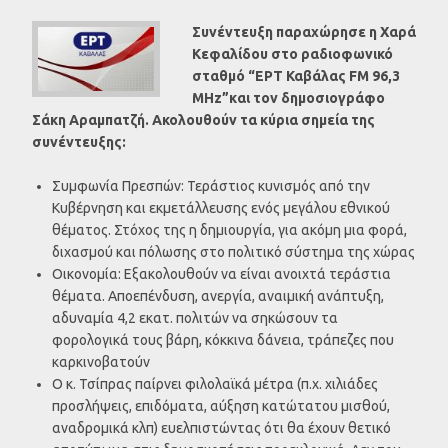
Συνέντευξη παραχώρησε η Χαρά
Κεφαλίδου στο ραδιοφωνικό
σταθμό “ΕΡΤ Καβάλας FM 96,3
MHz”και τον δημοσιογράφο
Σάκη Αραμπατζή. Ακολουθούν τα κύρια σημεία της
συνέντευξης:
Συμφωνία Πρεσπών: Τεράστιος κυνισμός από την
Κυβέρνηση και εκμετάλλευσης ενός μεγάλου εθνικού
θέματος. Στόχος της η δημιουργία, για ακόμη μια φορά,
διχασμού και πόλωσης στο πολιτικό σύστημα της χώρας
Οικονομία: Εξακολουθούν να είναι ανοιχτά τεράστια
θέματα. Αποεπένδυση, ανεργία, αναιμική ανάπτυξη,
αδυναμία 4,2 εκατ. πολιτών να σηκώσουν τα
φορολογικά τους βάρη, κόκκινα δάνεια, τράπεζες που
καρκινοβατούν
Ο κ. Τσίπρας παίρνει φιλολαϊκά μέτρα (π.χ. χιλιάδες
προσλήψεις, επιδόματα, αύξηση κατώτατου μισθού,
αναδρομικά κλπ) ευελπιστώντας ότι θα έχουν θετικό