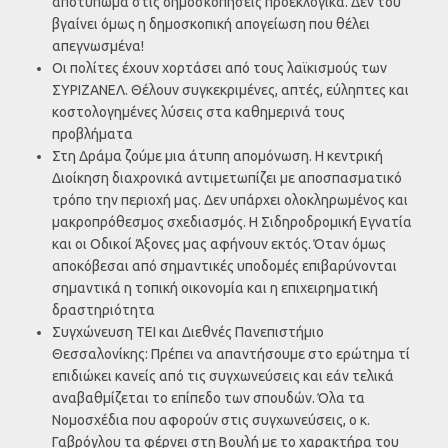
αποτύπωμα στις δημοσκοπήσεις προεκλογικά. Δεν του
βγαίνει όμως η δημοσκοπική απογείωση που θέλει
απεγνωσμένα!
Οι πολίτες έχουν χορτάσει από τους λαϊκισμούς των
ΣΥΡΙΖΑΝΕΛ. Θέλουν συγκεκριμένες, απτές, εύληπτες και
κοστολογημένες λύσεις στα καθημερινά τους
προβλήματα
Στη Δράμα ζούμε μια άτυπη απομόνωση. Η κεντρική
Διοίκηση διαχρονικά αντιμετωπίζει με αποσπασματικό
τρόπο την περιοχή μας. Δεν υπάρχει ολοκληρωμένος και
μακροπρόθεσμος σχεδιασμός. Η Σιδηροδρομική Εγνατία
και οι Οδικοί Άξονες μας αφήνουν εκτός. Όταν όμως
αποκόβεσαι από σημαντικές υποδομές επιβαρύνονται
σημαντικά η τοπική οικονομία και η επιχειρηματική
δραστηριότητα
Συγχώνευση ΤΕΙ και Διεθνές Πανεπιστήμιο
Θεσσαλονίκης: Πρέπει να απαντήσουμε στο ερώτημα τί
επιδιώκει κανείς από τις συγχωνεύσεις και εάν τελικά
αναβαθμίζεται το επίπεδο των σπουδών. Όλα τα
Νομοσχέδια που αφορούν στις συγχωνεύσεις, ο κ.
Γαβρόγλου τα φέρνει στη Βουλή με το χαρακτήρα του