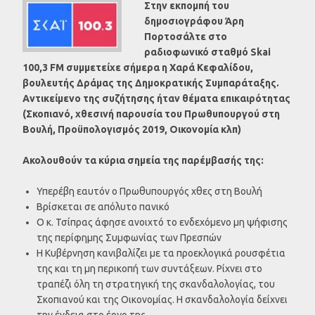
Στην εκπομπή του
δημοσιογράφου Άρη
Πορτοσάλτε στο
ραδιοφωνικό σταθμό Skai
100,3 FM συμμετείχε σήμερα η Χαρά Κεφαλίδου,
βουλευτής Δράμας της Δημοκρατικής Συμπαράταξης.
Αντικείμενο της συζήτησης ήταν θέματα επικαιρότητας
(Σκοπιανό, χθεσινή παρουσία του Πρωθυπουργού στη
Βουλή, Προϋπολογισμός 2019, Οικονομία κλπ)
Ακολουθούν τα κύρια σημεία της παρέμβασής της:
Υπερέβη εαυτόν ο Πρωθυπουργός χθες στη Βουλή
Βρίσκεται σε απόλυτο πανικό
Ο κ. Τσίπρας άφησε ανοιχτό το ενδεχόμενο μη ψήφισης
της περίφημης Συμφωνίας των Πρεσπών
Η Κυβέρνηση κανιβαλίζει με τα προεκλογικά ρουσφέτια
της και τη μη περικοπή των συντάξεων. Ρίχνει στο
τραπέζι όλη τη στρατηγική της σκανδαλολογίας, του
Σκοπιανού και της Οικονομίας. Η σκανδαλολογία δείχνει
την ένδεια στο έργο της