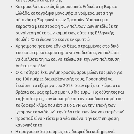
Κατρακυλά συνεχώς δημοσκοπικά. Ειδικά στη Βόρεια
Ελλάδα καταγράφει μονοψήφια νούμερα μετά την
αδιανόητη Συμφωνία των Πρεσπών. Υπάρχει μια
τεράστια μεταστροφή των πολιτών. Δεν επεδίωξε τη
συναίνεση ούτε των κομμάτων, ούτε της Ελληνικής
Βουλής. Ό,τι έκανε το έκανε εν κρυπτώ
Χρησιμοποίησε ένα εθνικό θέμα στραμμένος στο δικό
του εσωτερικό ακροατήριο για να διχάσει, να πολώσει,
να διαλύσει τη ΝΔ και να τελειώσει την Αντιπολίτευση.
Απέτυχε σε όλα!
Ο κ. Τσίπρας έχει μνήμη χρυσόψαρου μιλώντας μόνο για
τις 100 ημέρες διακυβέρνησής τους. Προσπαθεί να
ξεχάσει: το εξάμηνο του 2015, όταν έριξε τη χώρα στα
βράχια και μας χρέωσε με 100 δις ευρώ. Τις οξύτητες και
τις βιαιότητες, τον λαϊκισμό και τον τυχοδιωκτισμό του,
το ζοφερό κλίμα που έχτισε ο ΣΥΡΙΖΑ την εποχή των
‘γερμανοτσολιάδων’, την ‘πλατεία των Αγανακτισμένων’
Προσπαθεί να χτίσει μια νέα εικόνα: την κατ’ επίφαση
κανονικότητα
Η πραγματικότητα όμως τον διαψεύδει καθημερινά