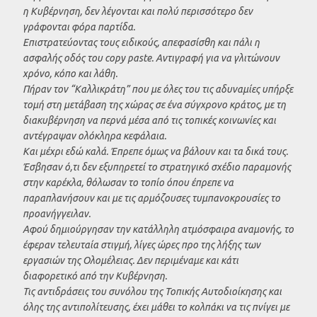
η Κυβέρνηση, δεν λέγονται και πολύ περισσότερο δεν
γράφονται φόρα παρτίδα.
Επιστρατεύοντας τους ειδικούς, απεφασίσθη και πάλι η
ασφαλής οδός του copy paste. Αντιγραφή για να γλιτώνουν
χρόνο, κόπο και λάθη.
Πήραν τον “Καλλικράτη” που με όλες του τις αδυναμίες υπήρξε
τομή στη μετάβαση της χώρας σε ένα σύγχρονο κράτος, με τη
διακυβέρνηση να περνά μέσα από τις τοπικές κοινωνίες και
αντέγραψαν ολόκληρα κεφάλαια.
Και μέχρι εδώ καλά. Έπρεπε όμως να βάλουν και τα δικά τους.
Έσβησαν ό,τι δεν εξυπηρετεί το στρατηγικό σχέδιο παραμονής
στην καρέκλα, θόλωσαν το τοπίο όπου έπρεπε να
παραπλανήσουν και με τις αρμόζουσες τυμπανοκρουσίες το
προανήγγειλαν.
Αφού δημιούργησαν την κατάλληλη ατμόσφαιρα αναμονής, το
έφεραν τελευταία στιγμή, λίγες ώρες προ της λήξης των
εργασιών της Ολομέλειας. Δεν περιμέναμε και κάτι
διαφορετικό από την Κυβέρνηση.
Τις αντιδράσεις του συνόλου της Τοπικής Αυτοδιοίκησης και
όλης της αντιπολίτευσης, έχει μάθει το κολπάκι να τις πνίγει με