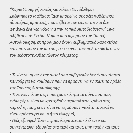
“Κύριε Υπουργέ, κυρίες και κύριοι Συνάδελφοι,
Σκέφτηκε το Μαξίμου: “Δεν μπορεί να υπάρξει Κυβέρνηση
ιδιαιτέρως αριστερή, που σέβεται τον εαυτό της και δεν
φτιάχνει ένα νέο νόμο για την Τοπική Αυτοδιοίκηση.” Είναι
αλήθεια πως Σχέδια Νόμου που αφορούν την Τοπική
Αυτοδιοίκηση, εκ προοιμίου έχουν εμβληματικό χαρακτήρα
και αποτελούν την πιο σαφή έκφανση των πολιτικών θέσεων
του εκάστοτε κυβερνώντος κόμματος:
• Τι γίνεται όμως όταν αυτοί που κυβερνούν δεν έχουν τίποτα
καινούργιο να κομίσουν που να προάγει, να ενισχύει τον ρόλο
της Τοπικής Αυτοδιοίκησης;
• Τι κάνουν όταν στην πραγματικότητα το μόνο που τους
ενδιαφέρει είναι να κρατηθούν περισσότερο χρόνο στις
καρέκλες τους, κι αν είναι να τις χάσουν –τούτο το κακό να
είναι πρόσκαιρο και η ήττα ελαφριά;
• Πώς εξασφαλίζουν περισσότερο κεντρικό έλεγχο και
συγκέντρωση εξουσίας στα χεράκια τους, μην τυχόν και τους