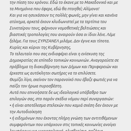
την πίεση του χρόνου. Εδώ το έκανε με το Μακεδονικό και με
τα Μνημόνια που έφερε, εδώ θα πτοηθεί; Αλίμονο!
Και για να ησυχάσουν τις πολλές φωνές, μην γίνει και κανένα
ατύχημα, αρκετά έχουν κλυδωνιστεί με τα τερτίπια του
Συνεταίρου τους, φέρνουν νομοθετικές βελτιώσεις και
βιαστικές τροπολογίες που αναιρούν όσα οι ίδιοι λένε. Λέμε
ξελέμε. Για τους ΣΥΡΙΖΑΝΕΛ μιλάμε. Δεν έγινε και τίποτα.
Κυρίες και κύριοι της Κυβέρνησης,
Το τελευταίο που σας ενδιαφέρει είναι η ενίσχυση της
Δημοκρατίας σε επίπεδο τοπικών κοινωνιών. Αναγορεύετε σε
πρόβλημα τη διακυβέρνηση των Δήμων και Περιφερειών και
έρχεστε ως αυτόκλητοι σωτήρες να το επιλύσετε.
Θυμίζει λίγο, εκείνον τον παρανοϊκό που έβαζε φωτιές για να
παίζει τον ήρωα πυροσβέστη.
Αυτά που επινοήσατε δε ως ιδεολογικό υπόβαθρο των
επιλογών σας, στο παρόν σχέδιο νόμου περί συνεργασιών:
• ή είναι αποτέλεσμα στελεχών που καμιά σχέση δεν έχουν με
την Αυτοδιοίκηση
• ή ειδημόνων που έχοντας πλήρη γνώση των αντιτιθέμενων
συμφερόντων που υπάρχουν στις τοπικές κοινωνίες ανοίγει
λεωφόρους για μικροπολιτική, αλισβερίσια, παζάρια,