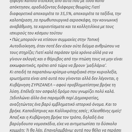
ξεφύγει κάποιο στέλεχος από αυτά που με τόσο κόπο
απόκτησαν, αραδιάζοντας διάφορες θεωρίες; Γιατί
διαφορετικά αποχαιρέτα το 35,5%, αποχαιρέτα τα ταξίδια, την
καλοπέραση ,τα πρωθυπουργικά αεροσκάφη, την κοινωνική
αναβάθμιση, τα χαριεντίσματα και τα κολλητιλίκια με τους
ισχυρούς του κόσμου τούτου
• Πώς μπορούν να χτίσουν συμμαχίες στην Τοπική
Αυτοδιοίκηση, όταν ποτέ δεν είχαν ούτε δείγμα ανθρώπου να
τους στηρίζει; Γιατί καλά περάσαν τρία χρόνια αλλά για να
γίνουν εκλογές και ο θόρυβος από την πτώση τους να μην είναι
εκκωφαντικός, πρέπει από τώρα να βρουν ‘μαξιλάρια’.
Κι επειδή τα παραπάνω κρίσιμα-υπαρξιακά στην κυριολεξία,
ερωτήματα είναι από αυτά που γίνονται αλλά δεν λέγονται, η
Κυβέρνηση ΣΥΡΙΖΑΝΕΛ – αφού προβληματίστηκε βρήκε τη
λύση. Επέλεξε τον ασφαλή δρόμο που γνωρίζει πολύ καλά.
Ξεδιπλώνει άλλο ένα παραμύθι περί Δημοκρατίας,
αναζητώντας ένα βαρύ εμβληματικό ιστορικό όνομα. Και το
βρήκε. Καποδίστριας και Καλλικράτης εσείς ; Κλεισθένης εμείς!
Άπαξ και η Κυβέρνηση βρήκε τον τρόπο, δηλαδή ένα
βαρύγδουπο νομοσχέδιο, είχε να αντιμετωπίσει το δύσκολο
κομμάτι: Τι θα λέει. Επαναλαμβάνω: αυτά που θέλει να περάσει