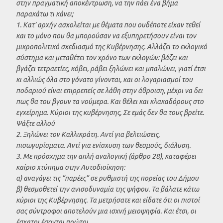
στην πραγματική αποκέντρωση, να την πάει ένα βήμα
παρακάτω τι κάνει;
1. Κατ’ αρχήν ασχολείται με θέματα που ουδέποτε είχαν τεθεί
και το μόνο που θα μπορούσαν να εξυπηρετήσουν είναι τον
μικροπολιτικό σχεδιασμό της Κυβέρνησης. Αλλάζει το εκλογικό
σύστημα και μεταθέτει τον χρόνο των εκλογών: βάζει και
βγάζει τετραετίες, κόβει, ράβει ξηλώνει και μπαλώνει, γιατί έτσι
κι αλλιώς όλα στο γόνατο γίνονται, και οι λογαριασμοί του
ποδαριού είναι επιρρεπείς σε λάθη στην άθροιση, μέχρι να δει
πως θα του βγουν τα νούμερα. Και θέλει και κλακαδόρους στο
εγχείρημα. Κύριοι της κυβέρνησης, Σε εμάς δεν θα τους βρείτε.
Ψάξτε αλλού
2. Ξηλώνει τον Καλλικράτη. Αντί για βελτιώσεις,
πισωγυρίσματα. Αντί για ενίσχυση των θεσμούς, διάλυση.
3. Με πρόσχημα την απλή αναλογική (άρθρο 28), καταφέρει
καίριο χτύπημα στην Αυτοδιοίκηση:
α) αναγάγει τις “παρέες” σε ρυθμιστή της πορείας του Δήμου
β) θεσμοθετεί την ανισοδυναμία της ψήφου. Τα βάλατε κάτω
κύριοι της Κυβέρνησης. Τα μετρήσατε και είδατε ότι οι πιστοί
σας σύντροφοι αποτελούν μια ισχνή μειοψηφία. Και έτσι, οι
έσχατοι έσονται πρώτοι.