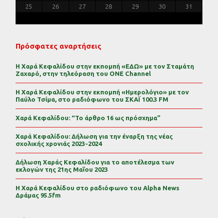
30
29
30
31
29
30
31
29
30
31
29
30
31
29
29
29
30
31
30
30
29
29
31
29
30
30
29
30
31
29
31
29
29
30
31
30
29
25
26
27
28
29
30
31
Πρόσφατες αναρτήσεις
Η Χαρά Κεφαλίδου στην εκπομπή «ΕΔΩ» με τον Σταμάτη
Ζαχαρό, στην τηλεόραση του ONE Channel
Η Χαρά Κεφαλίδου στην εκπομπή «Ημερολόγιο» με τον
Παύλο Τσίμα, στο ραδιόφωνο του ΣΚΑΪ 100.3 FM
Χαρά Κεφαλίδου: “Το άρθρο 16 ως πρόσχημα”
Χαρά Κεφαλίδου: Δήλωση για την έναρξη της νέας
σχολικής χρονιάς 2023-2024
Δήλωση Χαράς Κεφαλίδου για το αποτέλεσμα των
εκλογών της 21ης Μαΐου 2023
Η Χαρά Κεφαλίδου στο ραδιόφωνο του Alpha News
Δράμας 95.5fm