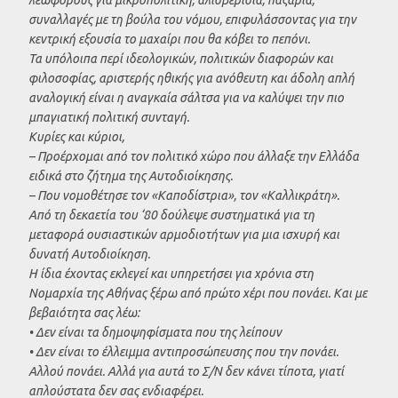
συναλλαγές με τη βούλα του νόμου, επιφυλάσσοντας για την
κεντρική εξουσία το μαχαίρι που θα κόβει το πεπόνι.
Τα υπόλοιπα περί ιδεολογικών, πολιτικών διαφορών και
φιλοσοφίας, αριστερής ηθικής για ανόθευτη και άδολη απλή
αναλογική είναι η αναγκαία σάλτσα για να καλύψει την πιο
μπαγιατική πολιτική συνταγή.
Κυρίες και κύριοι,
– Προέρχομαι από τον πολιτικό χώρο που άλλαξε την Ελλάδα
ειδικά στο ζήτημα της Αυτοδιοίκησης.
– Που νομοθέτησε τον «Καποδίστρια», τον «Καλλικράτη».
Από τη δεκαετία του ‘80 δούλεψε συστηματικά για τη
μεταφορά ουσιαστικών αρμοδιοτήτων για μια ισχυρή και
δυνατή Αυτοδιοίκηση.
Η ίδια έχοντας εκλεγεί και υπηρετήσει για χρόνια στη
Νομαρχία της Αθήνας ξέρω από πρώτο χέρι που πονάει. Και με
βεβαιότητα σας λέω:
• Δεν είναι τα δημοψηφίσματα που της λείπουν
• Δεν είναι το έλλειμμα αντιπροσώπευσης που την πονάει.
Αλλού πονάει. Αλλά για αυτά το Σ/Ν δεν κάνει τίποτα, γιατί
απλούστατα δεν σας ενδιαφέρει.