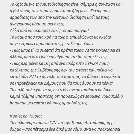
Το ζητούμενο της Αυτοδιοίκησης είναι σήμερα η συνέχιση και
η βελτίωση των τομών που έχουν ήδη γίνει. Εκχώρηση
αρμοδιοτήτων από την κεντρική διοίκηση μαζί με τους
αναγκαίους πόρους, όχι σκέτη.
Αλλά πού να ακούσετε εσείς τέτοιο πράγμα!
Το κόμμα που τρία χρόνια τώρα, επιμελώς και με σχέδιο
συγκεντρώνει αρμοδιότητες μεταξύ ημετέρων:
• Πώς μπορεί να σκεφτεί ότι πρέπει τώρα να τις εκχωρήσει σε
άλλους που δεν είναι και σίγουρο ότι θα τους ελέγχει;
• Πώς περιμένει κανείς από ένα ακόρεστο ΣΥΡΙΖΑ που η
κατάκτηση της Κυβέρνησης δεν του φτάνει και πρέπει να
καταλάβει ΚΑΙ το σύνολο του Κράτους, να δώσει τα εργαλεία
σε Περιφέρειες και Δήμους που θα τους λύσουν τα χέρια;
Το πολύ-πολύ για να μην εκτεθεί ανεπανόρθωτα να δώσει
καμιά τζάμπα υπόσχεση ότι προσεχώς σε επόμενο νομοσχέδιο
θαααααα μεταφέρει κάποιες αρμοδιότητες.
Κυρίες και Κύριοι,
Το πολυαναμενόμενο Σ/Ν για την Τοπική Αυτοδιοίκηση με
όχημα – προπέτασμα ένα δικό μας νόμο, αντί να προχωρήσει