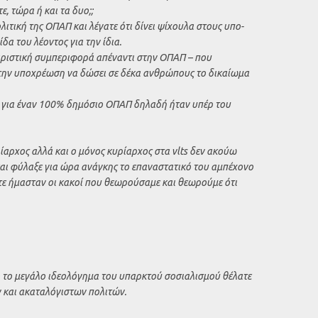
ε, τώρα ή και τα δυο;;
ιτική της ΟΠΑΠ και λέγατε ότι δίνει ψίχουλα στους υπο-
α του λέοντος για την ίδια.
αριστική συμπεριφορά απέναντι στην ΟΠΑΠ – που
ι την υποχρέωση να δώσει σε δέκα ανθρώπους το δικαίωμα
ν για έναν 100% δημόσιο ΟΠΑΠ δηλαδή ήταν υπέρ του
ίαρχος αλλά και ο μόνος κυρίαρχος στα vlts δεν ακούω
ι φύλαξε για ώρα ανάγκης το επαναστατικό του αμπέχονο
ότε ήμασταν οι κακοί που θεωρούσαμε και θεωρούμε ότι
ό το μεγάλο ιδεολόγημα του υπαρκτού σοσιαλισμού θέλατε
 και ακαταλόγιστων πολιτών.