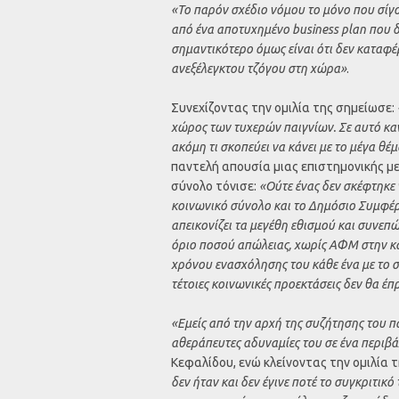
«Το παρόν σχέδιο νόμου το μόνο που σίγο
από ένα αποτυχημένο business plan που 
σημαντικότερο όμως είναι ότι δεν καταφέ
ανεξέλεγκτου τζόγου στη χώρα»
.
Συνεχίζοντας την ομιλία της σημείωσε:
χώρος των τυχερών παιγνίων. Σε αυτό καν
ακόμη τι σκοπεύει να κάνει με το μέγα θέ
παντελή απουσία μιας επιστημονικής με
σύνολο τόνισε:
«Ούτε ένας δεν σκέφτηκε ν
κοινωνικό σύνολο και το Δημόσιο Συμφέρον
απεικονίζει τα μεγέθη εθισμού και συνεπώ
όριο ποσού απώλειας, χωρίς ΑΦΜ στην κά
χρόνου ενασχόλησης του κάθε ένα με το 
τέτοιες κοινωνικές προεκτάσεις δεν θα έπ
«Εμείς από την αρχή της συζήτησης του 
αθεράπευτες αδυναμίες του σε ένα περιβ
Κεφαλίδου, ενώ κλείνοντας την ομιλία 
δεν ήταν και δεν έγινε ποτέ το συγκριτικ