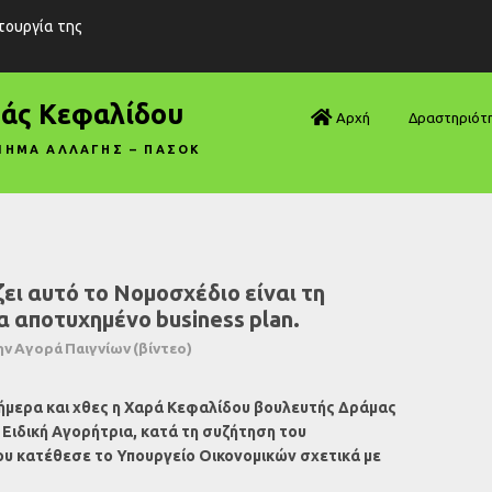
ιτουργία της
ράς Κεφαλίδου
Αρχή
Δραστηριότ
ΝΗΜΑ ΑΛΛΑΓΗΣ – ΠΑΣΟΚ
Βουλή—Ανα
Βουλή—Ερωτ
Βουλή—Ομιλ
ζει αυτό το Νομοσχέδιο είναι τη
 αποτυχημένο business plan.
Βουλή—Τροπ
την Αγορά Παιγνίων (βίντεο)
Δηλώσεις
ήμερα και χθες η Χαρά Κεφαλίδου βουλευτής Δράμας
Αρθρογραφ
Ειδική Αγορήτρια, κατά τη συζήτηση του
ου κατέθεσε το Υπουργείο Οικονομικών σχετικά με
Συνεντεύξει