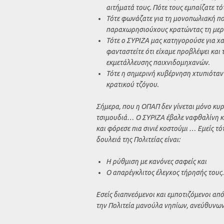
αιτήματά τους. Πότε τους εμπαίζατε τότ
Τότε φωνάζατε για τη μονοπωλιακή πολ
παραχωρησιούχους κρατώντας τη μερίδ
Τότε ο ΣΥΡΙΖΑ μας κατηγορούσε για χ
φανταστείτε ότι είχαμε προβλέψει κα
εκμετάλλευσης παιχνιδομηχανών.
Τότε η σημερινή κυβέρνηση χτυπιότα
κρατικού τζόγου.
Σήμερα, που η ΟΠΑΠ δεν γίνεται μόνο κυρ
τσιμουδιά… Ο ΣΥΡΙΖΑ έβαλε ναφθαλίνη κα
και φόρεσε πια σινιέ κοστούμι … Εμείς τ
δουλειά της Πολιτείας είναι:
Η ρύθμιση με κανόνες σαφείς και
Ο απαρέγκλιτος έλεγχος τήρησής τους.
Εσείς διαπνεόμενοι και εμποτιζόμενοι απ
την Πολιτεία μανούλα νηπίων, ανεύθυνων