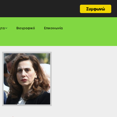
Συμφωνώ
ητα
Βιογραφικό
Επικοινωνία
φορές
ήσεις
ίες
ολογίες
ία
ς