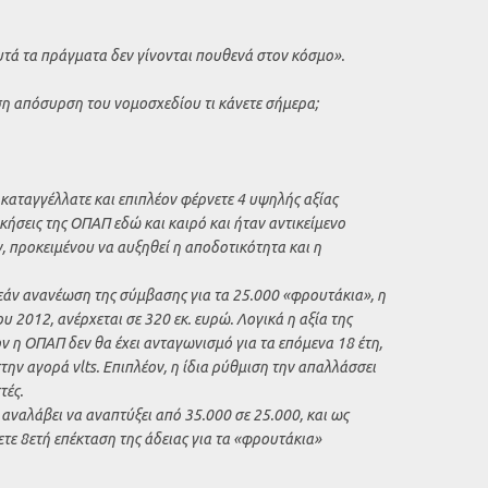
υτά τα πράγματα δεν γίνονται πουθενά στον κόσμο».
ση απόσυρση του νομοσχεδίου τι κάνετε σήμερα;
καταγγέλλατε και επιπλέον φέρνετε 4 υψηλής αξίας
κήσεις της ΟΠΑΠ εδώ και καιρό και ήταν αντικείμενο
 προκειμένου να αυξηθεί η αποδοτικότητα και η
εάν ανανέωση της σύμβασης για τα 25.000 «φρουτάκια», η
υ 2012, ανέρχεται σε 320 εκ. ευρώ. Λογικά η αξία της
ον η ΟΠΑΠ δεν θα έχει ανταγωνισμό για τα επόμενα 18 έτη,
την αγορά vlts. Επιπλέον, η ίδια ρύθμιση την απαλλάσσει
τές.
 αναλάβει να αναπτύξει από 35.000 σε 25.000, και ως
ετε 8ετή επέκταση της άδειας για τα «φρουτάκια»