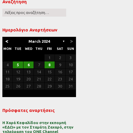
Αναζήτηση
ες
Ημερολόγιο Αναρτήσεων
<
>
March 2024
▼
MON
TUE
WED
THU
FRI
SAT
SUN
1
2
3
4
5
6
7
8
9
10
11
12
13
14
15
16
17
18
19
20
21
22
23
24
25
26
27
28
29
30
31
Πρόσφατες αναρτήσεις
Η Χαρά Κεφαλίδου στην εκπομπή
«ΕΔΩ» με τον Σταμάτη Ζαχαρό, στην
τηλεόραση του ONE Channel