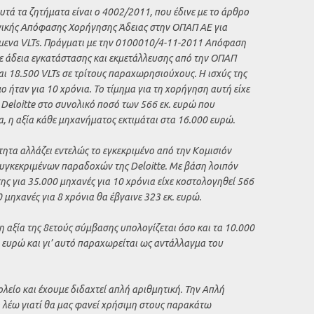
υτά τα ζητήματα είναι ο 4002/2011, που έδινε με το άρθρο
γικής Απόφασης Χορήγησης Άδειας στην ΟΠΑΠ ΑΕ για
μενα VLTs. Πράγματι με την 0100010/4-11-2011 Απόφαση
 άδεια εγκατάστασης και εκμετάλλευσης από την ΟΠΑΠ
ι 18.500 VLTs σε τρίτους παραχωρησιούχους. Η ισχύς της
 ήταν για 10 χρόνια. Το τίμημα για τη χορήγηση αυτή είχε
 Deloitte στο συνολικό ποσό των 566 εκ. ευρώ που
, η αξία κάθε μηχανήματος εκτιμάται στα 16.000 ευρώ.
ητα αλλάζει εντελώς το εγκεκριμένο από την Κομισιόν
 συγκεκριμένων παραδοχών της Deloitte. Με βάση λοιπόν
ης για 35.000 μηχανές για 10 χρόνια είχε κοστολογηθεί 566
0 μηχανές για 8 χρόνια θα έβγαινε 323 εκ. ευρώ.
 αξία της 8ετούς σύμβασης υπολογίζεται όσο και τα 10.000
. ευρώ και γι’ αυτό παραχωρείται ως αντάλλαγμα του
λείο και έχουμε διδαχτεί απλή αριθμητική. Την Απλή
 λέω γιατί θα μας φανεί χρήσιμη στους παρακάτω