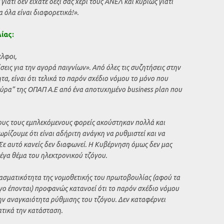
ιατί δεν είχατε δεξί σας χέρι τους ΑΝΕΛ και κυρίως γιατί
α όλα είναι διαφορετικά!».
ίας:
ελφοι,
εις για την αγορά παιγνίων». Από όλες τις συζητήσεις στην
α, είναι ότι τελικά το παρόν σχέδιο νόμου το μόνο που
ούρα” της ΟΠΑΠ Α.Ε από ένα αποτυχημένο business plan που
ους τους εμπλεκόμενους φορείς ακούστηκαν πολλά και
ρίζουμε ότι είναι αδήριτη ανάγκη να ρυθμιστεί και να
Σε αυτό κανείς δεν διαφωνεί. Η Κυβέρνηση όμως δεν μας
 μέγα θέμα του ηλεκτρονικού τζόγου.
ασματικότητα της νομοθετικής του πρωτοβουλίας (αφού τα
όγο έπονται) προφανώς κατανοεί ότι το παρόν σχέδιο νόμου
ην αναγκαιότητα ρύθμισης του τζόγου. Δεν καταφέρνει
ατικά την κατάσταση.