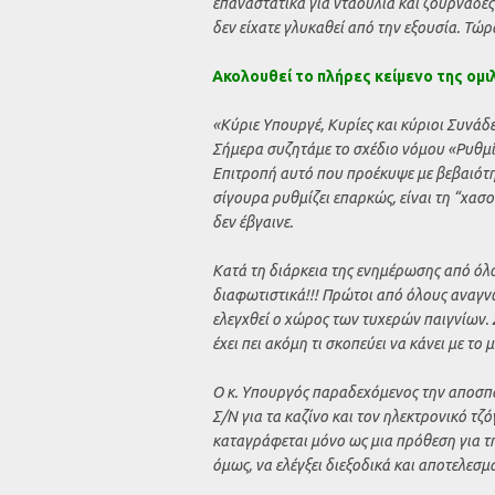
επαναστατικά για νταούλια και ζουρνάδες γ
δεν είχατε γλυκαθεί από την εξουσία. Τώρ
Ακολουθεί το πλήρες κείμενο της ομιλ
«Κύριε Υπουργέ, Κυρίες και κύριοι Συνάδ
Σήμερα συζητάμε το σχέδιο νόμου «Ρυθμίσ
Επιτροπή αυτό που προέκυψε με βεβαιότητ
σίγουρα ρυθμίζει επαρκώς, είναι τη “χασ
δεν έβγαινε.
Κατά τη διάρκεια της ενημέρωσης από όλ
διαφωτιστικά!!! Πρώτοι από όλους αναγνω
ελεγχθεί ο χώρος των τυχερών παιγνίων. 
έχει πει ακόμη τι σκοπεύει να κάνει με το
Ο κ. Υπουργός παραδεχόμενος την αποσπ
Σ/Ν για τα καζίνο και τον ηλεκτρονικό τζ
καταγράφεται μόνο ως μια πρόθεση για τ
όμως, να ελέγξει διεξοδικά και αποτελεσμ