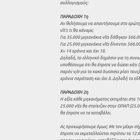
συλλογισμούς:
ΠΑΡΑΔΟΧΗ 1η
Αν θελήσουμε να απαντήσουμε στο ερώτημ
vlt’s τι θα κάναμε;
Για 35.000 μηχανάκια vlts δόθηκαν 566.0
Για 25.000 μηχανάκια vlts δίνονται 566.0
Χ= 14 χρόνια και όχι 18.
Δηλαδή, το ελληνικό δημόσιο για τη συνο
υποθέσουμε ότι θα έπρεπε να δώσει κάτι
παρόν ν/σ για το κακό business plan τους
χρόνια παράταση και όχι 8. Δηλαδή το ελ
ΠΑΡΑΔΟΧΗ 2η
Η αξία κάθε μηχανήματος εκτιμάται στα 16
25.000 vlts θα στοίχιζαν στην ΟΠΑΠ (25.0
θα έπρεπε να τα καταβάλει.
Ας προχωρήσουμε όμως: Με τον μέχρι σή
έπρεπε να εκμεταλλεύεται περίπου τα 12.