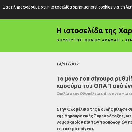
Σας πληροφορούμε ότι η ιστοσελίδα χρησιμοποιεί cookies για τη λε
Η ιστοσελίδα της Χα
ΒΟΥΛΕΥΤΗΣ ΝΟΜΟΥ ΔΡΑΜΑΣ • ΚΙ
14/11/2017
Το μόνο που σίγουρα ρυθμί
χασούρα του ΟΠΑΠ από ένα
Ομιλία στην Ολομέλεια επί του ν/σ για 
Στην Ολομέλεια της Βουλής μίλησε σ
της Δημοκρατικής Συμπαράταξης, ως 
νομοσχεδίου και των τροπολογιών π
τα τυχερά παίγνια.