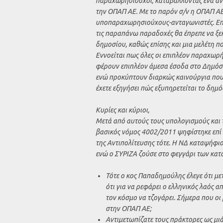
παραχωρησιούχοι, καταβάλλοντας ένα αν
την ΟΠΑΠ ΑΕ. Με το παρόν σ/ν η ΟΠΑΠ ΑΕ
υποπαραχωρησιούχους-ανταγωνιστές. Επο
τις παραπάνω παραδοχές θα έπρεπε να ξε
δημοσίου, καθώς επίσης και μια μελέτη π
Εννοείται πως όλες οι επιπλέον παραχωρ
φέρουν επιπλέον άμεσα έσοδα στο Δημόσι
ενώ προκύπτουν διαρκώς καινούργια που κ
έχετε εξηγήσει πώς εξυπηρετείται το δημό
Κυρίες και κύριοι,
Μετά από αυτούς τους υπολογισμούς και 
βασικός νόμος 4002/2011 ψηφίστηκε επί 
της Αντιπολίτευσης τότε. Η ΝΔ καταψήφι
ενώ ο ΣΥΡΙΖΑ ζούσε στο φεγγάρι των κατα
Τότε ο κος Παπαδημούλης έλεγε ότι με
ότι για να ρεφάρει ο ελληνικός λαός 
τον κόσμο να τζογάρει. Σήμερα που οι μ
στην ΟΠΑΠ AE;
Αντιμετωπίζατε τους πράκτορες ως μιά