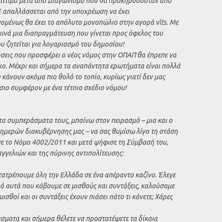
τίτιμο μετά από Διαγωνισμό που θα προκηρυσσόταν από
 απαλλάσσεται από την υποχρέωση να έχει
μένως θα έχει το απόλυτο μονοπώλιο στην αγορά vlts. Με
κινά μια διαπραγμάτευση που γίνεται προς όφελος του
ου ζητείται για λογαριασμό του δημοσίου!
ήσεις που προσφέρει ο νέος νόμος στην ΟΠΑΠ θα έπρεπε να
ο. Μέχρι και σήμερα τα αναπάντητα ερωτήματα είναι πολλά
άνουν ακόμα πιο θολό το τοπίο, κυρίως γιατί δεν μας
σιο συμφέρον με ένα τέτοιο σχέδιο νόμου!
τα συμπεράσματα τους, μπαίνω στον πειρασμό – μια και ο
ημερών διακυβέρνησης μας – να σας θυμίσω λίγο τη στάση
σε το Νόμο 4002/2011 και μετά ψήφισε τη Σύμβασή του,
γγελιών και της πύρινης αντιπολίτευσης:
τατρέπουμε όλη την Ελλάδα σε ένα απέραντο καζίνο. Έλεγε
από αυτά που κόβουμε σε μισθούς και συντάξεις, καλούσαμε
ισθοί και οι συντάξεις έχουν πιάσει πάτο τι κάνετε; Χάρες
σματα και σήμερα θέλετε να προστατέψετε τα δίκαια