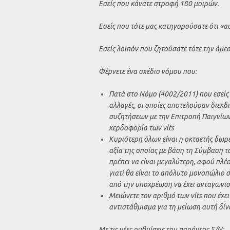
Εσείς που κάνατε στροφή 180 μοιρών.
Εσείς που τότε μας κατηγορούσατε ότι «α
Εσείς λοιπόν που ζητούσατε τότε την άμε
Φέρνετε ένα σχέδιο νόμου που:
Πατά στο Νόμο (4002/2011) που εσείς 
αλλαγές, οι οποίες αποτελούσαν διεκδι
συζητήσεων με την Επιτροπή Παιγνίων,
κερδοφορία των vlts
Κυριότερη όλων είναι η οκταετής δωρ
αξία της οποίας με βάση τη Σύμβαση το
πρέπει να είναι μεγαλύτερη, αφού πλέ
γιατί θα είναι το απόλυτο μονοπώλιο σ
από την υποχρέωση να έχει ανταγωνισ
Μειώνετε τον αριθμό των vlts που έχει
αντιστάθμισμα για τη μείωση αυτή δίν
Με τις νέες ρυθμίσεις του παρόντος Σ/Ν: