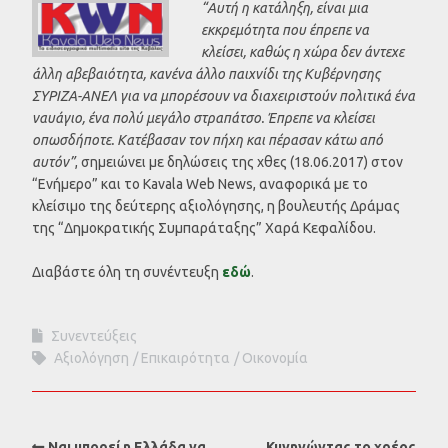
“Αυτή η κατάληξη, είναι μια
εκκρεμότητα που έπρεπε να
κλείσει, καθώς η χώρα δεν άντεχε
άλλη αβεβαιότητα, κανένα άλλο παιχνίδι της Κυβέρνησης
ΣΥΡΙΖΑ-ΑΝΕΛ για να μπορέσουν να διαχειριστούν πολιτικά ένα
ναυάγιο, ένα πολύ μεγάλο στραπάτσο. Έπρεπε να κλείσει
οπωσδήποτε. Κατέβασαν τον πήχη και πέρασαν κάτω από
αυτόν”
, σημειώνει με δηλώσεις της χθες (18.06.2017) στον
“Ενήμερο” και το Kavala Web News, αναφορικά με το
κλείσιμο της δεύτερης αξιολόγησης, η βουλευτής Δράμας
της “Δημοκρατικής Συμπαράταξης” Χαρά Κεφαλίδου.
Διαβάστε όλη τη συνέντευξη
εδ
ώ
.
Συνεντεύξεις
Αξιολόγηση
Επικαιρότητα
Οικονομία
Ναι μπορεί η Ελλάδα να
Κυνηγώντας το χρέος