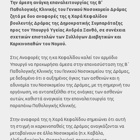
Την άμεση ανάγκη επαναλειτουργίας της Β’
Παθολογικής Κλινικής του Γενικού Νοσοκομείο Δράμας
ζητά με δυο αναφορές της η Χαρά Κεφαλίδου
βουλευτής Δράμας της Δημοκρατικής Συμπαράταξης
προς τον Υπουργό Υγείας Ανδρέα Ξανθό, σε συνέχεια
σχετικών επιστολών των Συλλόγων Διαβητικών και
Καρκινοπαθών του Νομού.
Στις Αναφορές της η κα Κεφαλίδου καλεί τον αρμόδιο
Υπουργό να προχωρήσει άμεσα στην επανασύσταση της Β΄
Παθολογικής Κλινικής του Γενικού Νοσοκομείου της Δράμας,
με δεδομένο ότι ο αυξημένος όγκος των ασθενών και η
αδυναμία του Νοσοκομείου της Δράμας, με τη σημερινή του
οργάνωση, να ανταπεξέλθει στις ανάγκες των ασθενών
αυτών, καθιστά αναγκαία την επαναλειτουργία της
παραπάνω Παθολογικής Κλινικής.
Στην αναφορά της η Χαρά Κεφαλίδου σημειώνει ότι αυτή
τη στιγμή οι καρκινοπαθείς της Δράμας αναγκάζονται να
μεταβαίνουν σε άλλα Νοσοκομεία (π.χ. Καβάλα,
Αλεξανδρούπολη, Θεσσαλονίκη), προκειμένου να