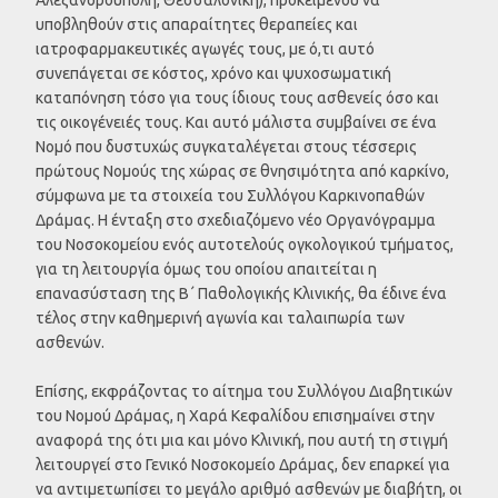
υποβληθούν στις απαραίτητες θεραπείες και
ιατροφαρμακευτικές αγωγές τους, με ό,τι αυτό
συνεπάγεται σε κόστος, χρόνο και ψυχοσωματική
καταπόνηση τόσο για τους ίδιους τους ασθενείς όσο και
τις οικογένειές τους. Και αυτό μάλιστα συμβαίνει σε ένα
Νομό που δυστυχώς συγκαταλέγεται στους τέσσερις
πρώτους Νομούς της χώρας σε θνησιμότητα από καρκίνο,
σύμφωνα με τα στοιχεία του Συλλόγου Καρκινοπαθών
Δράμας. Η ένταξη στο σχεδιαζόμενο νέο Οργανόγραμμα
του Νοσοκομείου ενός αυτοτελούς ογκολογικού τμήματος,
για τη λειτουργία όμως του οποίου απαιτείται η
επανασύσταση της Β΄ Παθολογικής Κλινικής, θα έδινε ένα
τέλος στην καθημερινή αγωνία και ταλαιπωρία των
ασθενών.
Επίσης, εκφράζοντας το αίτημα του Συλλόγου Διαβητικών
του Νομού Δράμας, η Χαρά Κεφαλίδου επισημαίνει στην
αναφορά της ότι μια και μόνο Κλινική, που αυτή τη στιγμή
λειτουργεί στο Γενικό Νοσοκομείο Δράμας, δεν επαρκεί για
να αντιμετωπίσει το μεγάλο αριθμό ασθενών με διαβήτη, οι