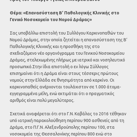
Θέμα: «Επανασύσταση Β’ Παθολογικής Κλινικής στο
Γενικό Νοσοκομείο του Νομού Δράμας»
Σας υποβάλλω επιστολή του Συλλόγου Καρκινοπαθών του
Νομού Δράμας, στην οποία ζητείται η επανασύσταση της Β’
Παθολογικής Κλινικής και η προσθήκη της στο
σχεδιαζόμενο νέο οργανόγραμμα του Γενικού Νοσοκομείου
Δράμας, στελεχωμένης πλήρως με ιατρικό και νοσηλευτικό
προσωπικό.Στην ίδια επιστολή ο εν λόγω Σύλλογος
επισημαίνει ότι η Δράμα είναι στους τέσσερις πρώτους
νομούς στην Ελλάδα σε θνησιμότητα από καρκίνο. Οι
καρκινοπαθείς ανέρχονται τουλάχιστον σε 1.000 άτομα-
εγγεγραμμένα μέλη, ενώ εκτιμάται ότι ο πραγματικός
αριθμός είναι πολύ μεγαλύτερος.
Σχετικά αναφέρεται ότι στο Γ.Ν. Καβάλας το 2016 τέθηκαν
υπό ιατρική παρακολούθηση περίπου 900 ασθενείς από τη
Δράμα, στο Π.Γ.Ν. Αλεξανδρούπολης περίπου 100, στα
νοσοκομεία της Θεσσαλονίκης περίπου 800 ενώ στο