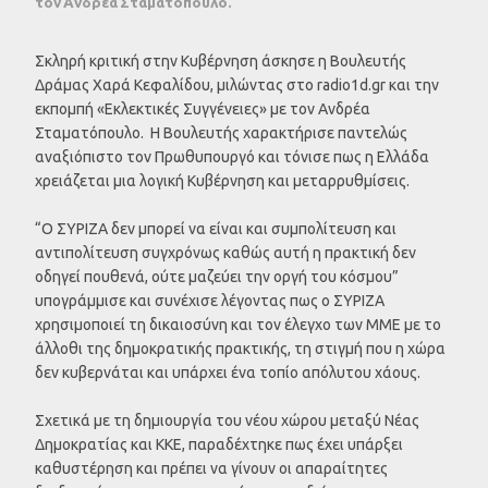
τον Ανδρέα Σταματόπουλο.
Σκληρή κριτική στην Κυβέρνηση άσκησε η Βουλευτής
Δράμας Χαρά Κεφαλίδου, μιλώντας στο radio1d.gr και την
εκπομπή «Εκλεκτικές Συγγένειες» με τον Ανδρέα
Σταματόπουλο. Η Βουλευτής χαρακτήρισε παντελώς
αναξιόπιστο τον Πρωθυπουργό και τόνισε πως η Ελλάδα
χρειάζεται μια λογική Κυβέρνηση και μεταρρυθμίσεις.
“Ο ΣΥΡΙΖΑ δεν μπορεί να είναι και συμπολίτευση και
αντιπολίτευση συγχρόνως καθώς αυτή η πρακτική δεν
οδηγεί πουθενά, ούτε μαζεύει την οργή του κόσμου”
υπογράμμισε και συνέχισε λέγοντας πως ο ΣΥΡΙΖΑ
χρησιμοποιεί τη δικαιοσύνη και τον έλεγχο των ΜΜΕ με το
άλλοθι της δημοκρατικής πρακτικής, τη στιγμή που η χώρα
δεν κυβερνάται και υπάρχει ένα τοπίο απόλυτου χάους.
Σχετικά με τη δημιουργία του νέου χώρου μεταξύ Νέας
Δημοκρατίας και ΚΚΕ, παραδέχτηκε πως έχει υπάρξει
καθυστέρηση και πρέπει να γίνουν οι απαραίτητες