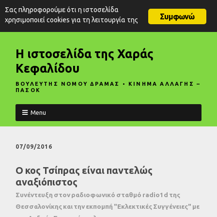
Σας πληροφορούμε ότι η ιστοσελίδα
Συμφωνώ
χρησιμοποιεί cookies για τη λειτουργία της
Η ιστοσελίδα της Χαράς
Κεφαλίδου
ΒΟΥΛΕΥΤΗΣ ΝΟΜΟΥ ΔΡΑΜΑΣ • ΚΙΝΗΜΑ ΑΛΛΑΓΗΣ –
ΠΑΣΟΚ
Menu
07/09/2016
Ο κος Τσίπρας είναι παντελώς
αναξιόπιστος
Συνέντευξη στον ραδιοφωνικό σταθμό radio1d της
Θεσσαλονίκης και την εκπομπή "Εκλεκτικές Συγγένειες" με