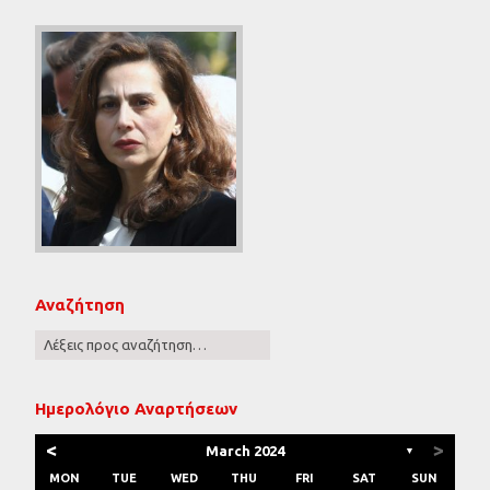
Αναζήτηση
Ημερολόγιο Αναρτήσεων
<
>
March 2024
▼
MON
TUE
WED
THU
FRI
SAT
SUN