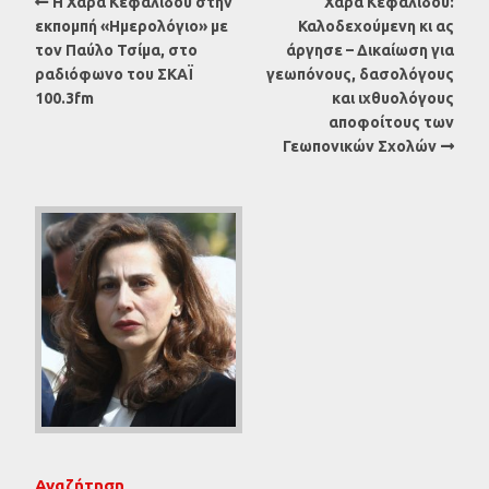
Η Χαρά Κεφαλίδου στην
Χαρά Κεφαλίδου:
εκπομπή «Ημερολόγιο» με
Καλοδεχούμενη κι ας
τον Παύλο Τσίμα, στο
άργησε – Δικαίωση για
ραδιόφωνο του ΣΚΑΪ
γεωπόνους, δασολόγους
100.3fm
και ιχθυολόγους
αποφοίτους των
Γεωπονικών Σχολών
Αναζήτηση