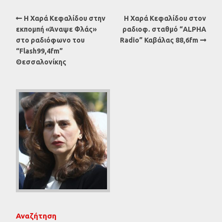
Η Χαρά Κεφαλίδου στην
Η Χαρά Κεφαλίδου στον
εκπομπή «Άναψε Φλάς»
ραδιοφ. σταθμό “ALPHA
στο ραδιόφωνο του
Radio” Καβάλας 88,6fm
“Flash99,4fm”
Θεσσαλονίκης
Αναζήτηση