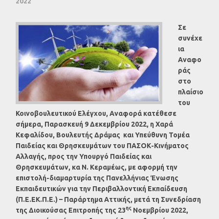
2022
Σε
συνέχε
ια
Αναφο
ράς
στο
πλαίσιο
του
Κοινοβουλευτικού Ελέγχου, Αναφορά κατέθεσε
σήμερα, Παρασκευή 9 Δεκεμβρίου 2022, η Χαρά
Κεφαλίδου, Βουλευτής Δράμας
και Υπεύθυνη Τομέα
Παιδείας και Θρησκευμάτων του ΠΑΣΟΚ-Κινήματος
Αλλαγής,
προς την Υπουργό Παιδείας και
Θρησκευμάτων, κα Ν. Κεραμέως, με αφορμή την
επιστολή-διαμαρτυρία της Πανελλήνιας Ένωσης
Εκπαιδευτικών για την Περιβαλλοντική Εκπαίδευση
(Π.Ε.ΕΚ.Π.Ε.) – Παράρτημα Αττικής, μετά τη Συνεδρίαση
ης
της Διοικούσας Επιτροπής της 23
Νοεμβρίου 2022,