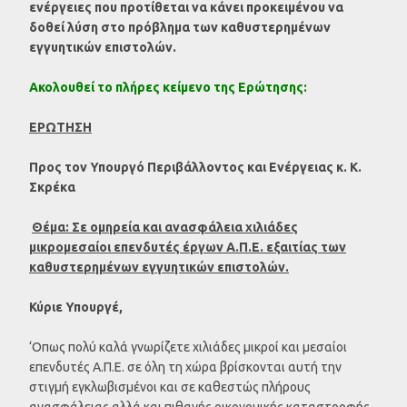
ενέργειες που προτίθεται να κάνει προκειμένου να
δοθεί λύση στο πρόβλημα των καθυστερημένων
εγγυητικών επιστολών.
Ακολουθεί το πλήρες κείμενο της Ερώτησης:
ΕΡΩΤΗΣΗ
Προς τον Υπουργό Περιβάλλοντος και Ενέργειας κ. Κ.
Σκρέκα
Θέμα:
Σε ομηρεία και ανασφάλεια χιλιάδες
μικρομεσαίοι επενδυτές έργων Α.Π.Ε. εξαιτίας των
καθυστερημένων εγγυητικών επιστολών.
Κύριε Υπουργέ,
‘Oπως πολύ καλά γνωρίζετε χιλιάδες μικροί και μεσαίοι
επενδυτές Α.Π.Ε. σε όλη τη χώρα βρίσκονται αυτή την
στιγμή εγκλωβισμένοι και σε καθεστώς πλήρους
ανασφάλειας αλλά και πιθανής οικονομικής καταστροφής