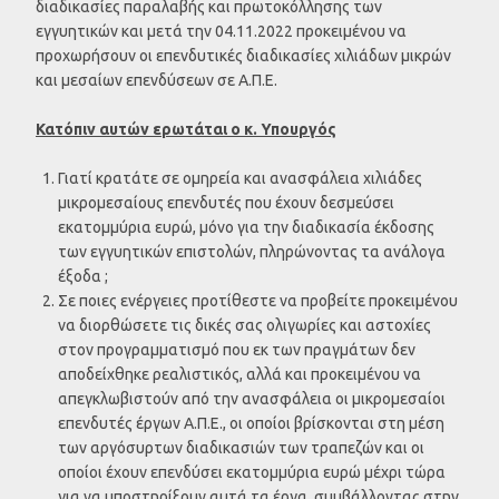
διαδικασίες παραλαβής και πρωτοκόλλησης των
εγγυητικών και μετά την 04.11.2022 προκειμένου να
προχωρήσουν οι επενδυτικές διαδικασίες χιλιάδων μικρών
και μεσαίων επενδύσεων σε Α.Π.Ε.
Κατόπιν αυτών ερωτάται ο κ. Υπουργός
Γιατί κρατάτε σε ομηρεία και ανασφάλεια χιλιάδες
μικρομεσαίους επενδυτές που έχουν δεσμεύσει
εκατομμύρια ευρώ, μόνο για την διαδικασία έκδοσης
των εγγυητικών επιστολών, πληρώνοντας τα ανάλογα
έξοδα ;
Σε ποιες ενέργειες προτίθεστε να προβείτε προκειμένου
να διορθώσετε τις δικές σας ολιγωρίες και αστοχίες
στον προγραμματισμό που εκ των πραγμάτων δεν
αποδείχθηκε ρεαλιστικός, αλλά και προκειμένου να
απεγκλωβιστούν από την ανασφάλεια οι μικρομεσαίοι
επενδυτές έργων Α.Π.Ε., οι οποίοι βρίσκονται στη μέση
των αργόσυρτων διαδικασιών των τραπεζών και οι
οποίοι έχουν επενδύσει εκατομμύρια ευρώ μέχρι τώρα
για να υποστηρίξουν αυτά τα έργα, συμβάλλοντας στην