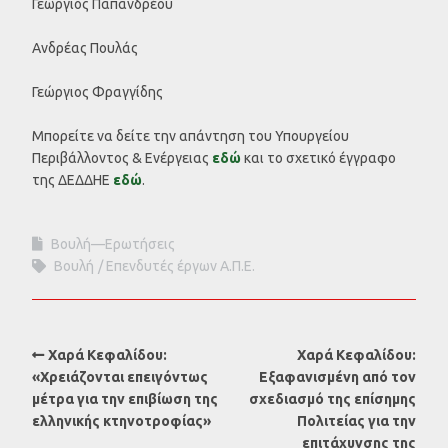
Γεώργιος Παπανδρέου
Ανδρέας Πουλάς
Γεώργιος Φραγγίδης
Μπορείτε να δείτε την απάντηση του Υπουργείου
Περιβάλλοντος & Ενέργειας
εδώ
και το σχετικό έγγραφο
της ΔΕΔΔΗΕ
εδώ
.
Βουλή—Ερωτήσεις
Βουλή
Επενδυτές έργων Α.Π.Ε.
Χαρά Κεφαλίδου:
Χαρά Κεφαλίδου:
«Χρειάζονται επειγόντως
Εξαφανισμένη από τον
μέτρα για την επιβίωση της
σχεδιασμό της επίσημης
ελληνικής κτηνοτροφίας»
Πολιτείας για την
επιτάχυνσης της