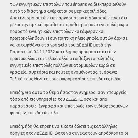
των εγγυητικών επιστολών που έπρεπε να διεκπεραιωθούν
αυτό το διάστημα ανέρχεται σε μερικές χιλιάδες.
Αποτέλεσμα αυτών των αργόσυρτων διαδικασιών είναι ότι
μέχρι την αρχική ορισθείσα προθεσμία μόνο ένα πολύ μικρό
ποσοστό εγγυητικών επιστολών κατάφεραν και
πρωτοκολληθούν. Η συντριπτική πλειοψηφία αυτών άρχισε
να καταφθάνει στα γραφεία του ΔΕΔΔΗΕ μετά την
Παρασκευή 04.11.2022 και πληροφορούμαστε ότι δεν
πρωτοκολλώνται τελικά αλλά στοιβάζονται χιλιάδες
εγγυητικές επιστολές πολλών εκατομμυρίων ευρώ σε
γραφεία, συρτάρια και κούτες αναμένοντας, τι άραγε;
Τελικά τους θέλετε τους μικρομεσαίους επενδυτές η όχι;
Επειδή, για αυτό το θέμα ήσασταν ενήμεροι σαν Υπουργείο,
τόσο από τις υπηρεσίες του ΔΕΔΔΗΕ, όσο και από
παραστάσεις, έγγραφα και επιστολές των ενδιαφερομένων
φορέων, επενδυτών κ.λπ.
Επειδή, ήδη θα έπρεπε να είχατε δώσει τις κατάλληλες
οδηγίες στον ΔΕΔΔΗΕ, ώστε να συνεχιστούν απρόσκοπτα οι