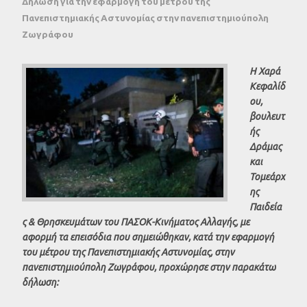
Δήλωση για την εφαρμογή του μέτρου της
Πανεπιστημιακής Αστυνομίας στην πανεπιστημιούπολη
Ζωγράφου
Η Χαρά
Κεφαλίδ
ου,
βουλευτ
ής
Δράμας
και
Τομεάρχ
ης
Παιδεία
ς & Θρησκευμάτων του ΠΑΣΟΚ-Κινήματος Αλλαγής, με
αφορμή τα επεισόδια που σημειώθηκαν, κατά την εφαρμογή
του μέτρου της Πανεπιστημιακής Αστυνομίας, στην
πανεπιστημιούπολη Ζωγράφου, προχώρησε στην παρακάτω
δήλωση: