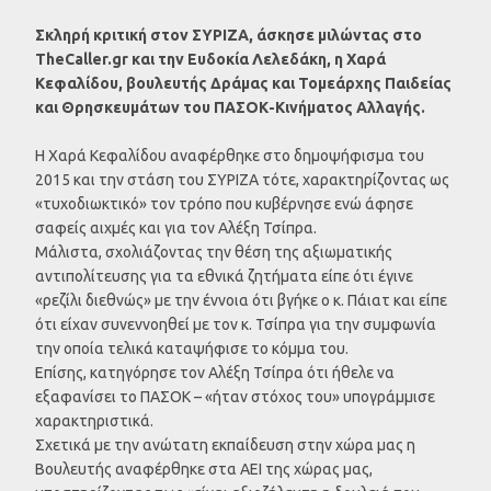
Σκληρή κριτική στον ΣΥΡΙΖΑ, άσκησε μιλώντας στο
TheCaller.gr και την Ευδοκία Λελεδάκη, η Χαρά
Κεφαλίδου, βουλευτής Δράμας και Τομεάρχης Παιδείας
και Θρησκευμάτων του ΠΑΣΟΚ-Κινήματος Αλλαγής.
Η Χαρά Κεφαλίδου αναφέρθηκε στο δημοψήφισμα του
2015 και την στάση του ΣΥΡΙΖΑ τότε, χαρακτηρίζοντας ως
«τυχοδιωκτικό» τον τρόπο που κυβέρνησε ενώ άφησε
σαφείς αιχμές και για τον Αλέξη Τσίπρα.
Μάλιστα, σχολιάζοντας την θέση της αξιωματικής
αντιπολίτευσης για τα εθνικά ζητήματα είπε ότι έγινε
«ρεζίλι διεθνώς» με την έννοια ότι βγήκε ο κ. Πάιατ και είπε
ότι είχαν συνεννοηθεί με τον κ. Τσίπρα για την συμφωνία
την οποία τελικά καταψήφισε το κόμμα του.
Επίσης, κατηγόρησε τον Αλέξη Τσίπρα ότι ήθελε να
εξαφανίσει το ΠΑΣΟΚ – «ήταν στόχος του» υπογράμμισε
χαρακτηριστικά.
Σχετικά με την ανώτατη εκπαίδευση στην χώρα μας η
Βουλευτής αναφέρθηκε στα ΑΕΙ της χώρας μας,