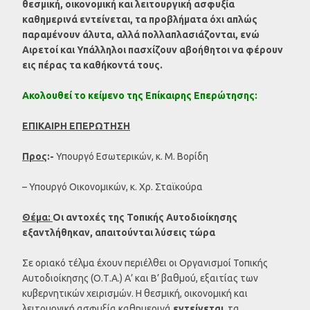
θεσμική, οικονομική και λειτουργική ασφυξία
καθημερινά εντείνεται, τα προβλήματα όχι απλώς
παραμένουν άλυτα, αλλά πολλαπλασιάζονται, ενώ
Αιρετοί και Υπάλληλοι πασχίζουν αβοήθητοι να φέρουν
εις πέρας τα καθήκοντά τους.
Ακολουθεί το κείμενο της Επίκαιρης Επερώτησης:
ΕΠΙΚΑΙΡΗ ΕΠΕΡΩΤΗΣΗ
Προς
:-
Υπουργό Εσωτερικών, κ. Μ. Βορίδη
– Υπουργό Οικονομικών, κ. Χρ. Σταϊκούρα
Θέμα:
Οι αντοχές της Τοπικής Αυτοδιοίκησης
εξαντλήθηκαν, απαιτούνται λύσεις τώρα
Σε οριακό τέλμα έχουν περιέλθει οι Οργανισμοί Τοπικής
Αυτοδιοίκησης (Ο.Τ.Α.) Α’ και Β’ βαθμού, εξαιτίας των
κυβερνητικών χειρισμών. Η θεσμική, οικονομική και
λειτουργική ασφυξία καθημερινά
εντείνεται
, τα