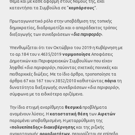
θέμα και με κάθε αφορμή στους Νόμους της, έχει
καταντήσει τα Συμβούλια σε “
κομπάρσους
”.
Πρωταγωνιστικό ρόλο στην υποβάθμιση της τοπικής
δημοκρατίας, διαδραματίζει και ο απαράδεκτος τρόπος
διεξαγωγής των συνεδριάσεων «
δια περιφοράς
».
Υπενθυμίζεται ότι τον Οκτώβριο του 2019 η Κυβέρνηση με
το αρ.184 του ν.4635/2019
νομιμοποίησε
Αποφάσεις
Δημοτικών και Περιφερειακών Συμβουλίων που είχαν
ληφθεί «
δια περιφοράς
», παύοντας σχετικές ποινικές και
πειθαρχικές διώξεις. Με το ίδιο άρθρο, τροποποίησε τα
άρθρα 67 και 167 του ν.3852/2010 καθιστώντας
πάγια
τη
δυνατότητα διεξαγωγής συνεδριάσεων «
δια περιφοράς
»,
σύμφωνα με τα ειδικότερα οριζόμενα.
Την ίδια στιγμή αναρίθμητα
θεσμικά
προβλήματα
αναμένουν λύσεις. Η
καταστατική θέση
των
Αιρετών
παραμένει υποβαθμισμένη. Η μεταρρύθμιση της
«
πολυεπίπεδης» διακυβέρνησης
και της ριζικής
ανακατανομής
αρμοδιοτήτων,
περιορίζεται σε επίπεδο