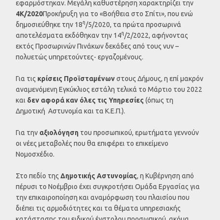
εφαρμόστηκαν. Μεγάλη καθυστέρηση χαρακτηρίζει την
4Κ/2020
Προκήρυξη για το «Βοήθεια στο Σπίτι», που ενώ
η
δημοσιεύθηκε την 18
/5/2020, τα πρώτα προσωρινά
η
αποτελέσματα εκδόθηκαν την 14
/2/2022, αφήνοντας
εκτός Προσωρινών Πινάκων δεκάδες από τους νυν –
πολυετώς υπηρετούντες- εργαζομένους.
Για τις
κρίσεις Προϊσταμένων
στους Δήμους, η επί μακρόν
αναμενόμενη Εγκύκλιος εστάλη τελικά το Μάρτιο του 2022
και
δεν αφορά καν όλες τις Υπηρεσίες
(όπως τη
Δημοτική Αστυνομία και τα Κ.Ε.Π.).
Για την
αξιολόγηση
του προσωπικού, ερωτήματα γεννούν
οι νέες μεταβολές που θα επιφέρει το επικείμενο
Νομοσχέδιο.
Στο πεδίο της
Δημοτικής Αστυνομίας
, η Κυβέρνηση από
πέρυσι το Νοέμβριο έχει συγκροτήσει Ομάδα Εργασίας για
την επικαιροποίηση και αναμόρφωση του πλαισίου που
διέπει τις αρμοδιότητες και τα θέματα υπηρεσιακής
κατάστασης του ειδικού ένστολου προσωπικού, ακόμα