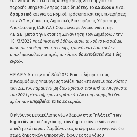
εκτινάσσουν το κόστος καθημερινής λειτουργίας και
παροχής υπηρεσιών προς τους δημότες. Το
αδιέξοδο
είναι
δραματικό
και για τα Νομικά Πρόσωπα και τις Επιχειρήσεις
των Ο.Τ.Α., όπως τις Δημοτικές Επιχειρήσεις Ύδρευσης –
Αποχέτευσης (Δ.Ε.Υ.Α.). Σύμφωνα με Ανακοίνωση της
Κ.Ε.Δ.Ε., μετά την Έκτακτη Συνάντηση των Δημάρχων την
η
18
/3/2022,«
οι Δήμοι από 360 εκ. ευρώ το χρόνο για ρεύμα,
καύσιμα και θέρμανση, αν όλη η χρονιά πάει έτσι και δεν
αποκλιμακωθούν οι τιμές, το κόστος
θα εκτοξευτεί στο 1 δις
ευρώ
».
Η Ε.Δ.Ε.Υ.Α. στην από 8/4/2022 Επιστολή προς τους
συναρμόδιους Υπουργούς τονίζει πως «
το ενεργειακό κόστος
των Δ.Ε.Υ.Α. παραμένει μη διαχειρίσιμο, ενώ από τον Αύγουστο
του 2021 μέχρι σήμερα εκτιμάται ότι έχει δημιουργηθεί ένα
χρέος που
υπερβαίνει τα 50 εκ
. ευρώ
».
Ο κίνδυνος μετακύλισης νέων βαρών
στις “πλάτες” των
δημοτών
μέσω διόγκωσης των δημοτικών τελών είναι
απειλητικά παρών, λαμβάνοντας υπόψη και το γεγονός ότι
σειρά δημοτικών υπηρεσιών έχουν εκ του νόμου