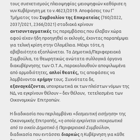
τους συσχετισμούς πλειοψηφίας-μειοψηφιών καθόρισε η
νυν Κυβέρνηση με το ν.4623/2019. Αποφάσεις του Γ’
Τμήματος του
Συμβουλίου της Επικρατείας
(760/2022,
2037/2021, 2366/2021) σταδιακά κρίνουν
αντισυνταγματικές
τις παρεμβάσεις που έλαβαν χώρα
αφού είχαν ήδη προηγηθεί οι εκλογές, έχοντας παραπέμψει
για τελική κρίση στην Ολομέλεια. Μέχρι τότε, η
αβεβαιότητα εξαπλώνεται. Τα Δημοτικά/Περιφερειακά
Συμβούλια, τα θεωρητικώς ανώτατα συλλογικά όργανα
διακυβέρνησης των Ο.Τ.Α., παρακολουθούν αποψιλωμένα
από αρμοδιότητες,
απλοί θ
εατές,
τις αποφάσεις να
λαμβάνονται
ερήμην
τους. Συχνότατα δε,
εξαναγκάζονται
, υποχρεωτικά εκ των πλείστων νόμων της
ΝΔ, να εγκρίνουν θέλουν – δεν θέλουν, τετελεσμένα των
Οικονομικών Επιτροπών.
Η διαδικασία που περιλαμβάνει «
δεσμευτική εισήγηση
» της
Οικονομικής Επιτροπής, «
η οποία εγκρίνεται υποχρεωτικά
από το οικείο Δημοτικό ή Περιφερειακό Συμβούλιο
»,
διαδικασία που εντάσσει
διαρκώς
η Κυβέρνηση για κάθε