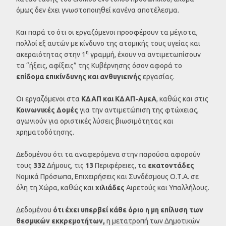
όμως δεν έχει γνωστοποιηθεί κανένα αποτέλεσμα.
Και παρά το ότι οι εργαζόμενοι προσφέρουν τα μέγιστα,
πολλοί εξ αυτών με κίνδυνο της ατομικής τους υγείας και
η
ακεραιότητας στην 1
γραμμή, έχουν να αντιμετωπίσουν
τα “ήξεις, αφίξεις” της Κυβέρνησης όσον αφορά το
επίδομα επικίνδυνης και ανθυγιεινής
εργασίας.
Οι εργαζόμενοι στα
ΚΔΑΠ και ΚΔΑΠ-ΑμεΑ
, καθώς και στις
Κοινωνικές Δομές
για την αντιμετώπιση της φτώχειας,
αγωνιούν για οριστικές λύσεις βιωσιμότητας και
χρηματοδότησης.
Δεδομένου ότι τα αναφερόμενα στην παρούσα αφορούν
τους
332
Δήμους, τις
13
Περιφέρειες, τα
εκατοντάδες
Νομικά Πρόσωπα, Επιχειρήσεις και Συνδέσμους Ο.Τ.Α. σε
όλη τη Χώρα, καθώς και
χιλιάδες
Αιρετούς και Υπαλλήλους.
Δεδομένου
ότι έχει υπερβεί κάθε όριο η μη επίλυση των
θεσμικών εκκρεμοτήτων,
η μετατροπή των Δημοτικών