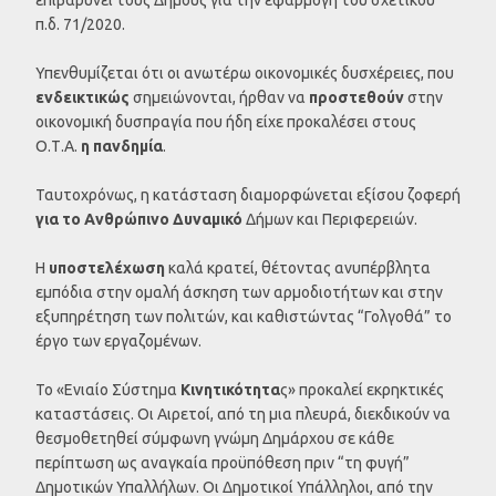
π.δ. 71/2020.
Υπενθυμίζεται ότι οι ανωτέρω οικονομικές δυσχέρειες, που
ενδεικτικώς
σημειώνονται, ήρθαν να
προστεθούν
στην
οικονομική δυσπραγία που ήδη είχε προκαλέσει στους
Ο.Τ.Α.
η πανδημία
.
Ταυτοχρόνως, η κατάσταση διαμορφώνεται εξίσου ζοφερή
για το Ανθρώπινο Δυναμικό
Δήμων και Περιφερειών.
Η
υποστελέχωση
καλά κρατεί, θέτοντας ανυπέρβλητα
εμπόδια στην ομαλή άσκηση των αρμοδιοτήτων και στην
εξυπηρέτηση των πολιτών, και καθιστώντας “Γολγοθά” το
έργο των εργαζομένων.
Το «Ενιαίο Σύστημα
Κινητικότητα
ς» προκαλεί εκρηκτικές
καταστάσεις. Οι Αιρετοί, από τη μια πλευρά, διεκδικούν να
θεσμοθετηθεί σύμφωνη γνώμη Δημάρχου σε κάθε
περίπτωση ως αναγκαία προϋπόθεση πριν “τη φυγή”
Δημοτικών Υπαλλήλων. Οι Δημοτικοί Υπάλληλοι, από την