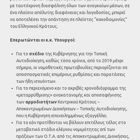
με ταυτόχρονη διασφάλιση όλων των αναγκαίων μέσων, σε
ένα πλαίσιο απόλυτης διαφάνειας και λογοδοσίας, μπορεί
να αποτελέσει την απάντηση σε πλείστες “κακοδαιμονίες”
του Ελληνικού Κράτους.
Επερωτώνται οι κ.κ. Υπουργοί:
Για το
σχέδιο
της Κυβέρνησης για την Τοπική
Αυτοδιοίκηση, καθώς τόσα χρόνια, από το 2019 μέχρι
σήμερα, οι νομοθετικές πρωτοβουλίες περιορίζονται σε
αποσπασματικές επιμέρους ρυθμίσεις και παρατάσεις
των ήδη ισχυόντων.
Για τo περιεχόμενο και το ακριβές χρονοδιάγραμμα της
«μεταρρύθμισης» ανακατανομής και αποσαφήνισης
των
αρμοδιοτήτων
Κεντρικού Κράτους –
Αποκεντρωμένων Διοικήσεων – Τοπικής Αυτοδιοίκησης,
που η Κυβέρνηση επανειλημμένως εξαγγέλλει.
Για το εάν προτίθενται να βάλουν επιτέλους τέλος στο
μεταβατικό στάδιο ελέγχου νομιμότητας επί των
πράξεων των Ο.Τ.Α. από τις Αποκεντρωμένες Διοικήσεις,