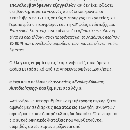
επαναλαμβανόμενων εξαγγελιών
και δεν έχει φθάσει
στη Βουλή, παρά το γεγονός ότι εδώ και χρόνια, το
Σεπτέμβριο του 2019, ρητώς ο Υπουργός Επικρατείας, κ. Γ.
Γεραπετρίτης, περιγράφοντας τη «
Β’ φάση ανάπτυξης του
Επιτελικού Κράτους
», ανακοίνωνε ότι «
βασική κατεύθυνση
είναι
να περιέλθουν στις Περιφέρειες και τους Δήμους περίπου
το 80 %
των συνολικών αρμοδιοτήτων που επαφίενται σε ένα
Κράτος
».
O
έλεγχος νομιμότητας
“καρκινοβατεί”, ασκούμενος
ακόμα μεταβατικά από τις Αποκεντρωμένες Διοικήσεις.
Μέχρι και ο πολλάκις εξαγγελθείς «
Ενιαίος Κώδικας
Αυτοδιοίκησης
» έχει ξεμείνει στα λόγια.
Αντί γνήσιων μεταρρυθμίσεων, η Κυβέρνηση περιορίζεται
αφενός μεν σε διαρκείς
παρατάσεις
των ήδη ισχυόντων,
αφετέρου σε
κατά παρέκκλιση
διαδικασίες. Όσον αφορά
τις αυτοδιοικητικές διατάξεις που νομοθετούνται
σωρηδόν, αυτές χαρακτηρίζονται από