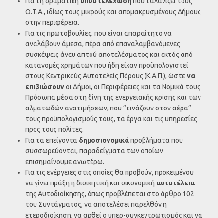
Για τη δραματική
υποστελέχωση
που ταλανίζει τους
Ο.Τ.Α., ιδίως τους μικρούς και απομακρυσμένους Δήμους
στην περιφέρεια.
Για τις πρωτοβουλίες, που είναι απαραίτητο να
αναλάβουν άμεσα, πέρα από επαναλαμβανόμενες
συσκέψεις άνευ απτού αποτελέσματος και εκτός από
κατανομές χρημάτων που ήδη είχαν προϋπολογιστεί
στους Κεντρικούς Αυτοτελείς Πόρους (Κ.Α.Π.), ώστε
να
επιβιώσουν
οι Δήμοι, οι Περιφέρειες και τα Νομικά τους
Πρόσωπα μέσα στη δίνη της ενεργειακής κρίσης και των
αλματωδών ανατιμήσεων, που “τινάζουν στον αέρα”
τους προϋπολογισμούς τους, τα έργα και τις υπηρεσίες
προς τους πολίτες.
Για τα επείγοντα
δημοσιονομικά
προβλήματα που
συσσωρεύονται, παραδείγματα των οποίων
επισημαίνουμε ανωτέρω.
Για τις ενέργειες στις οποίες θα προβούν, προκειμένου
να γίνει πράξη η διοικητική και οικονομική
αυτοτέλεια
της Αυτοδιοίκησης, όπως προβλέπεται στο άρθρο 102
του Συντάγματος, να αποτελέσει παρελθόν η
ετεροδιοίκηση, να αρθεί ο υπερ-συγκεντρωτισμός και να