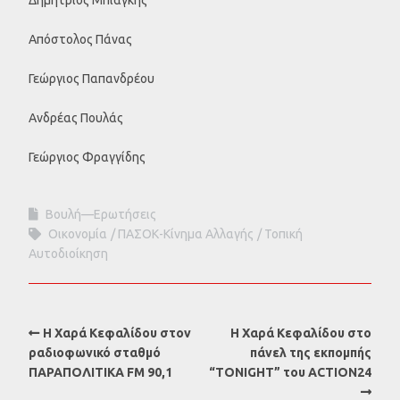
Απόστολος Πάνας
Γεώργιος Παπανδρέου
Ανδρέας Πουλάς
Γεώργιος Φραγγίδης
Βουλή—Ερωτήσεις
Οικονομία
ΠΑΣΟΚ-Κίνημα Αλλαγής
Τοπική
Αυτοδιοίκηση
Η Χαρά Κεφαλίδου στον
Η Χαρά Κεφαλίδου στο
ραδιοφωνικό σταθμό
πάνελ της εκπομπής
ΠΑΡΑΠΟΛΙΤΙΚΑ FM 90,1
“TONIGHT” του ACTION24