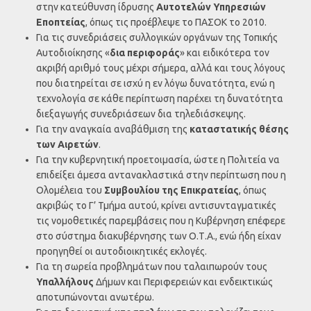
στην κατεύθυνση ίδρυσης
Αυτοτελών Υπηρεσιών
Εποπτείας
, όπως τις προέβλεψε το ΠΑΣΟΚ το 2010.
Για τις συνεδριάσεις συλλογικών οργάνων της Τοπικής
Αυτοδιοίκησης «
δια περιφοράς
» και ειδικότερα τον
ακριβή αριθμό τους μέχρι σήμερα, αλλά και τους λόγους
που διατηρείται σε ισχύ η εν λόγω δυνατότητα, ενώ η
τεχνολογία σε κάθε περίπτωση παρέχει τη δυνατότητα
διεξαγωγής συνεδριάσεων δια τηλεδιάσκεψης.
Για την αναγκαία αναβάθμιση της
καταστατικής θέσης
των Αιρετών
.
Για την κυβερνητική προετοιμασία, ώστε η Πολιτεία να
επιδείξει άμεσα αντανακλαστικά στην περίπτωση που η
Ολομέλεια του
Συμβουλίου της Επικρατείας
, όπως
ακριβώς το Γ’ Τμήμα αυτού, κρίνει αντισυνταγματικές
τις νομοθετικές παρεμβάσεις που η Κυβέρνηση επέφερε
στο σύστημα διακυβέρνησης των Ο.Τ.Α., ενώ ήδη είχαν
προηγηθεί οι αυτοδιοικητικές εκλογές.
Για τη σωρεία προβλημάτων που ταλαιπωρούν τους
Υπαλλήλους
Δήμων και Περιφερειών και ενδεικτικώς
αποτυπώνονται ανωτέρω.