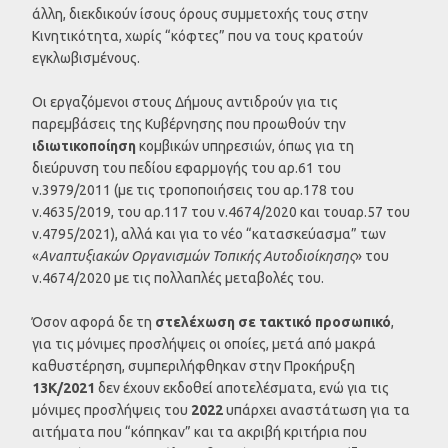
άλλη, διεκδικούν ίσους όρους συμμετοχής τους στην
Κινητικότητα, χωρίς “κόφτες” που να τους κρατούν
εγκλωβισμένους.
Οι εργαζόμενοι στους Δήμους αντιδρούν για τις
παρεμβάσεις της Κυβέρνησης που προωθούν την
ιδιωτικοποίηση
κομβικών υπηρεσιών, όπως για τη
διεύρυνση του πεδίου εφαρμογής του αρ.61 του
ν.3979/2011 (με τις τροποποιήσεις του αρ.178 του
ν.4635/2019, του αρ.117 του ν.4674/2020 και τουαρ.57 του
ν.4795/2021), αλλά και για το νέο “κατασκεύασμα” των
«
Αναπτυξιακών Οργανισμών Τοπικής Αυτοδιοίκησης
» του
ν.4674/2020 με τις πολλαπλές μεταβολές του.
Όσον αφορά δε τη
στελέχωση σε τακτικό προσωπικό
,
για τις μόνιμες προσλήψεις οι οποίες, μετά από μακρά
καθυστέρηση, συμπεριλήφθηκαν στην Προκήρυξη
13
K
/2021
δεν έχουν εκδοθεί αποτελέσματα, ενώ για τις
μόνιμες προσλήψεις του
2022
υπάρχει αναστάτωση για τα
αιτήματα που “κόπηκαν” και τα ακριβή κριτήρια που