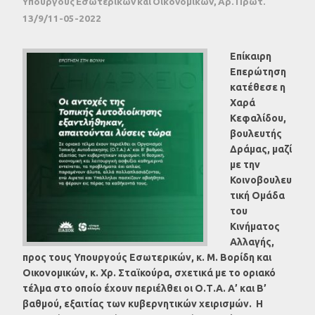
Υπουργούς Εσωτερικών και Οικονομικών, Αρ. Πρωτ.
13/9/11-05-2022
Επίκαιρη
Επερώτηση
κατέθεσε η
Χαρά
Κεφαλίδου,
βουλευτής
Δράμας, μαζί
με την
Κοινοβουλευ
τική Ομάδα
του
Κινήματος
Αλλαγής,
προς τους Υπουργούς Εσωτερικών, κ. Μ. Βορίδη και
Οικονομικών, κ. Χρ. Σταϊκούρα, σχετικά με το οριακό
τέλμα στο οποίο έχουν περιέλθει οι Ο.Τ.Α. Α’ και Β’
βαθμού, εξαιτίας των κυβερνητικών χειρισμών. Η