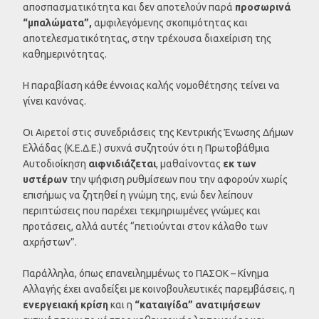
αποσπασματικότητα και δεν αποτελούν παρά
προσωρινά
“μπαλώματα”,
αμφιλεγόμενης σκοπιμότητας και
αποτελεσματικότητας, στην τρέχουσα διαχείριση της
καθημερινότητας.
Η παραβίαση κάθε έννοιας καλής νομοθέτησης τείνει να
γίνει κανόνας.
Οι Αιρετοί στις συνεδριάσεις της Κεντρικής Ένωσης Δήμων
Ελλάδας (Κ.Ε.Δ.Ε.) συχνά συζητούν ότι η Πρωτοβάθμια
Αυτοδιοίκηση
αιφνιδιάζεται
, μαθαίνοντας
εκ των
υστέρων
την ψήφιση ρυθμίσεων που την αφορούν χωρίς
επισήμως να ζητηθεί η γνώμη της, ενώ δεν λείπουν
περιπτώσεις που παρέχει τεκμηριωμένες γνώμες και
προτάσεις, αλλά αυτές “πετιούνται στον κάλαθο των
αχρήστων”.
Παράλληλα, όπως επανειλημμένως το ΠΑΣΟΚ – Κίνημα
Αλλαγής έχει αναδείξει με κοινοβουλευτικές παρεμβάσεις, η
ενεργειακή κρίση
και η
“καταιγίδα” ανατιμήσεων