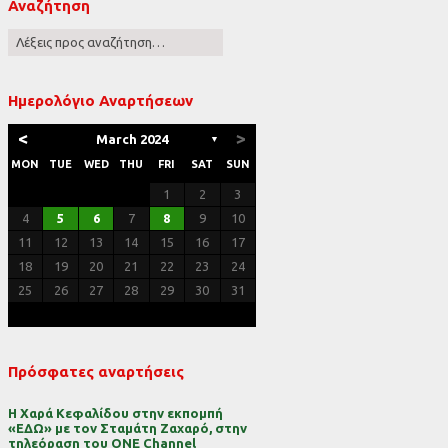
Αναζήτηση
ες
Ημερολόγιο Αναρτήσεων
<
>
March 2024
▼
MON
TUE
WED
THU
FRI
SAT
SUN
1
2
3
4
5
6
7
8
9
10
11
12
13
14
15
16
17
18
19
20
21
22
23
24
25
26
27
28
29
30
31
Πρόσφατες αναρτήσεις
Η Χαρά Κεφαλίδου στην εκπομπή
«ΕΔΩ» με τον Σταμάτη Ζαχαρό, στην
τηλεόραση του ONE Channel