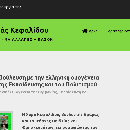
ιτουργία της
ράς Κεφαλίδου
Αρχή
Δραστηριότ
ΝΗΜΑ ΑΛΛΑΓΗΣ – ΠΑΣΟΚ
Βουλή—Ανα
Βουλή—Ερωτ
Βουλή—Ομιλ
βούλευση με την ελληνική ομογένεια
της Εκπαίδευσης και του Πολιτισμού
Βουλή—Τροπ
νική Ομογένεια της Γερμανίας, Εκπαίδευση και
Δηλώσεις
Αρθρογραφ
Η Χαρά Κεφαλίδου, βουλευτής Δράμας
και Τομεάρχης Παιδείας και
Συνεντεύξει
Θρησκευμάτων, εκπροσωπώντας τον