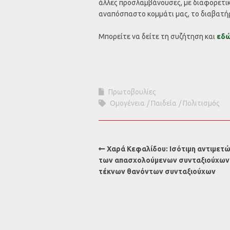
άλλες προσλαμβάνουσες, με διαφορετικ
αναπόσπαστο κομμάτι μας, το διαβατήρι
Μπορείτε να δείτε τη συζήτηση και
εδ
Πρωτοβουλίες
Ομογένεια
Παιδεία
Πολιτισμός
Χαρά Κεφαλίδου: Ισότιμη αντιμετ
των απασχολούμενων συνταξιούχων 
τέκνων θανόντων συνταξιούχων