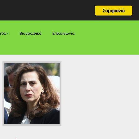
Συμφωνώ
ητα
Βιογραφικό
Επικοινωνία
φορές
ήσεις
ίες
ολογίες
ία
ς