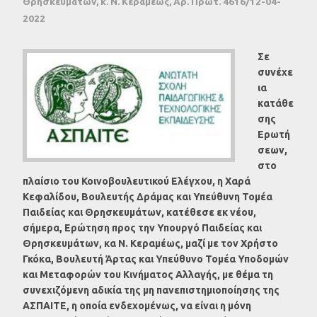
Θρησκευμάτων, κ. Ν. Κεραμέως, Αρ. Πρωτ. 4616/12-04-
2022
Σε
συνέχε
ια
κατάθε
σης
Ερωτή
σεων,
στο
πλαίσιο του Κοινοβουλευτικού Ελέγχου, η Χαρά
Κεφαλίδου, Βουλευτής Δράμας και Υπεύθυνη Τομέα
Παιδείας και Θρησκευμάτων, κατέθεσε εκ νέου,
σήμερα, Ερώτηση προς την Υπουργό Παιδείας και
Θρησκευμάτων, κα Ν. Κεραμέως, μαζί με τον Χρήστο
Γκόκα, Βουλευτή Άρτας και Υπεύθυνο Τομέα Υποδομών
και Μεταφορών του Κινήματος Αλλαγής, με θέμα τη
συνεχιζόμενη αδικία της μη πανεπιστημιοποίησης της
ΑΣΠΑΙΤΕ, η οποία ενδεχομένως, να είναι η μόνη