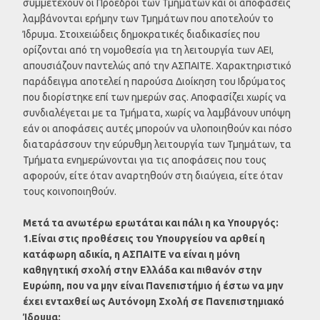
συμμετέχουν οι Πρόεδροι των Τμημάτων και οι αποφάσεις
λαμβάνονται ερήμην των Τμημάτων που αποτελούν το
Ίδρυμα. Στοιχειώδεις δημοκρατικές διαδικασίες που
ορίζονται από τη νομοθεσία για τη λειτουργία των ΑΕΙ,
απουσιάζουν παντελώς από την ΑΣΠΑΙΤΕ. Χαρακτηριστικό
παράδειγμα αποτελεί η παρούσα Διοίκηση του Ιδρύματος
που διορίστηκε επί των ημερών σας. Αποφασίζει χωρίς να
συνδιαλέγεται με τα Τμήματα, χωρίς να λαμβάνουν υπόψη
εάν οι αποφάσεις αυτές μπορούν να υλοποιηθούν και πόσο
διαταράσσουν την εύρυθμη λειτουργία των Τμημάτων, τα
Τμήματα ενημερώνονται για τις αποφάσεις που τους
αφορούν, είτε όταν αναρτηθούν στη διαύγεια, είτε όταν
τους κοινοποιηθούν.
Μετά τα ανωτέρω ερωτάται και πάλι η κα Υπουργός:
1.Είναι στις προθέσεις του Υπουργείου να αρθεί η
κατάφωρη αδικία, η ΑΣΠΑΙΤΕ να είναι η μόνη
καθηγητική σχολή στην Ελλάδα και πιθανόν στην
Ευρώπη, που να μην είναι Πανεπιστήμιο ή έστω να μην
έχει ενταχθεί ως Αυτόνομη Σχολή σε Πανεπιστημιακό
Ίδρυμα;