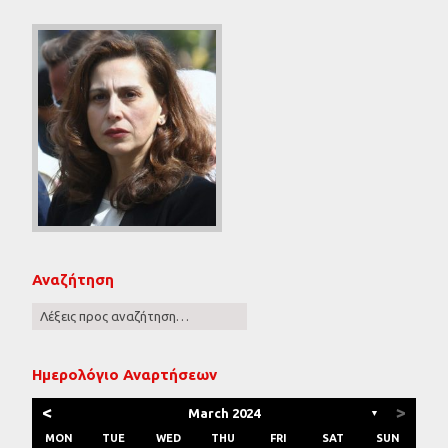
Αναζήτηση
Ημερολόγιο Αναρτήσεων
<
>
March 2024
▼
MON
TUE
WED
THU
FRI
SAT
SUN