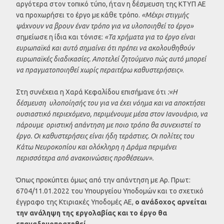
αργότερα στον τοπικό τύπο, ήταν η δέσμευση της ΚΤΥΠ ΑΕ
να προχωρήσει το έργο με κάθε τρόπο.
«Μέχρι στιγμής
ψάχνουν να βρουν έναν τρόπο για να υλοποιηθεί το έργο»
σημείωσε η ίδια και τόνισε:
«Τα χρήματα για το έργο είναι
ευρωπαϊκά και αυτό σημαίνει ότι πρέπει να ακολουθηθούν
ευρωπαϊκές διαδικασίες. Αποτελεί ζητούμενο πώς αυτό μπορεί
να πραγματοποιηθεί χωρίς περαιτέρω καθυστερήσεις»
.
Στη συνέχεια η Χαρά Κεφαλίδου επισήμανε ότι
:«Η
δέσμευση υλοποίησής του για να έχει νόημα και να αποκτήσει
ουσιαστικό περιεχόμενο, περιμένουμε μέσα στον Ιανουάριο, να
πάρουμε οριστική απάντηση με ποιο τρόπο θα συνεχιστεί το
έργο. Οι καθυστερήσεις είναι ήδη τεράστιες. Οι πολίτες του
Κάτω Νευροκοπίου και ολόκληρη η Δράμα περιμένει
περισσότερα από ανακοινώσεις προθέσεων».
Όπως προκύπτει όμως από την απάντηση με Αρ. Πρωτ:
6704/11.01.2022 του Υπουργείου Υποδομών και το σχετικό
έγγραφο της Κτιριακές Υποδομές ΑΕ,
ο ανάδοχος αρνείται
την ανάληψη της εργολαβίας και το έργο θα
επαναδημοπρατηθεί.