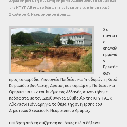
Δήλωση μετά τη συνάντηση με τον Διευθύνοντα Σύμβουλο
της ΚΤΥΠ ΑΕ για το θέμα της ανέγερσης του Δημοτικού
Σχολείου Κ. Νευροκοπίου Δράμας
Σε
συνέχει
α
επανειλ
ημμένω
ν
Ερωτήσ
εων
προς τα αρμόδια Υπουργεία Παιδείας και Υποδομών, η Χαρά
Κεφαλίδου βουλευτής Δράμας και τομεάρχης Παιδείας και
Θρησκευμάτων του Κινήματος Αλλαγής, συναντήθηκε
πρόσφατα με τον Διευθύνοντα Σύμβουλο της ΚΤΥΠ ΑΕ κ.
Αθανάσιο Γιάνναρη για το θέμα της ανέγερσης του
Δημοτικού Σχολείου Κ. Νευροκοπίου Δράμας.
Η είδηση από τη συζήτηση και όπως η ίδια δήλωσε