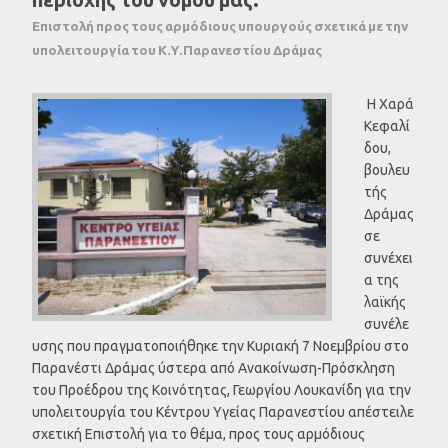
Επιστολή προς τους αρμόδιους υπουργούς σχετικά με την
υπολειτουργία του Κ.Υ.Παρανεστίου Δράμας
Η Χαρά
Κεφαλί
δου,
βουλευ
τής
Δράμας
σε
συνέχει
α της
λαϊκής
συνέλε
υσης που πραγματοποιήθηκε την Κυριακή 7 Νοεμβρίου στο
Παρανέστι Δράμας ύστερα από Ανακοίνωση-Πρόσκληση
του Προέδρου της Κοινότητας, Γεωργίου Λουκανίδη για την
υπολειτουργία του Κέντρου Υγείας Παρανεστίου απέστειλε
σχετική Επιστολή για το θέμα, προς τους αρμόδιους