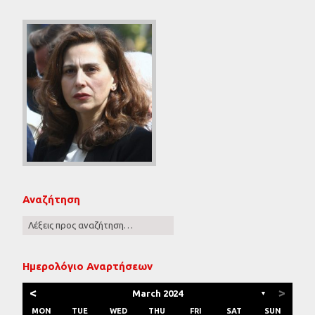
Αναζήτηση
Ημερολόγιο Αναρτήσεων
<
>
March 2024
▼
MON
TUE
WED
THU
FRI
SAT
SUN