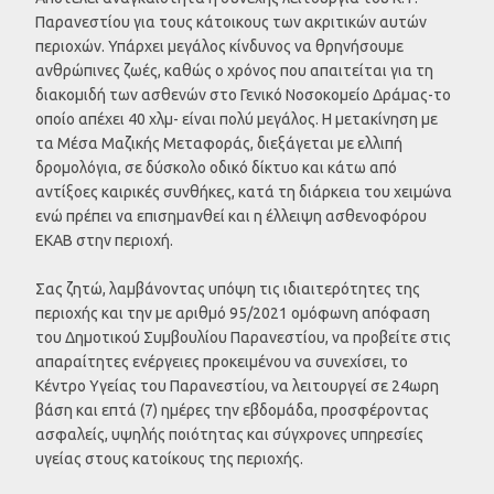
Παρανεστίου για τους κάτοικους των ακριτικών αυτών
περιοχών. Υπάρχει μεγάλος κίνδυνος να θρηνήσουμε
ανθρώπινες ζωές, καθώς ο χρόνος που απαιτείται για τη
διακομιδή των ασθενών στο Γενικό Νοσοκομείο Δράμας-το
οποίο απέχει 40 χλμ- είναι πολύ μεγάλος. Η μετακίνηση με
τα Μέσα Μαζικής Μεταφοράς, διεξάγεται με ελλιπή
δρομολόγια, σε δύσκολο οδικό δίκτυο και κάτω από
αντίξοες καιρικές συνθήκες, κατά τη διάρκεια του χειμώνα
ενώ πρέπει να επισημανθεί και η έλλειψη ασθενοφόρου
ΕΚΑΒ στην περιοχή.
Σας ζητώ, λαμβάνοντας υπόψη τις ιδιαιτερότητες της
περιοχής και την με αριθμό 95/2021 ομόφωνη απόφαση
του Δημοτικού Συμβουλίου Παρανεστίου, να προβείτε στις
απαραίτητες ενέργειες προκειμένου να συνεχίσει, το
Κέντρο Υγείας του Παρανεστίου, να λειτουργεί σε 24ωρη
βάση και επτά (7) ημέρες την εβδομάδα, προσφέροντας
ασφαλείς, υψηλής ποιότητας και σύγχρονες υπηρεσίες
υγείας στους κατοίκους της περιοχής.