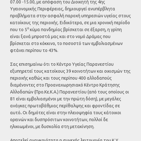
07.00 -15.00, με απόφαση του Διοικητή της 4ης
Υγειονομικής Περιφέρειας, δημιουργεί ανυπέρβλητα
προβλήματα στην ασφαλή παροχή υπηρεσιών υγείας στους
κατοίκους της περιοχής. Ειδικότερα, σε μια χρονική περίοδο
ο
που το 5
κύμα πανδημίας βρίσκεται σε έξαρση, η γρίπη
είναι ξανά μπροστά μας και στο νομό Δράμας που
βρίσκεται στο κόκκινο, το ποσοστό των εμβολιασμένων
φτάνει περίπου το 43%.
Σας επισημαίνω ότι το Κέντρο Υγείας Παρανεστίου
εξυπηρετεί τους κατοίκους 39 κοινοτήτων και οικισμών της
περιοχής καθώς και τους περίπου 400 αλλοδαπούς
διαμένοντες στο Προαναχωρησιακό Κέντρο Κράτησης
Αλλοδαπών (Προ.Κε.Κ.Α.) Παρανεστίου (από τους οποίους οι
81 είναι εμβολιασμένοι με την πρώτη δόση), με μεγάλες
ανάγκες πρωτοβάθμιας περίθαλψης και φροντίδας σε
αυτό
.
Οι δημότες είναι στην πλειοψηφία τους κάτοικοι
ορεινών και δυσπρόσιτων κοινοτήτων, πολλοί δε
ηλικιωμένοι, με δυσκολία στη μετακίνηση.
Αποτελεί αναγκαιότητα η συνεχής λειτουργία του Κ.Υ.