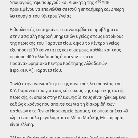
ης
Υπουργούς, Υφυπουργούς και Διοικητή της 4
ΥΠΕ,
προκειμένου να επανέλθει σε ισχύ η επταήμερη και 24ωρη
λειτουργία του Κέντρου Υγείας.
Η βουλευτής επισημαίνει τα ανυπέρβλητα προβλήματα
στην ασφαλή παροχή υπηρεσιών υγείας στους κατοίκους
της περιοχής του Παρανεστίου, αφού το Κέντρο Υγείας
εξυπηρετεί 39 κοινότητες και οικισμούς, καθώς και τους
περίπου 400 αλλοδαπούς διαμένοντες στο
Προαναχωρησιακό Κέντρο Κράτησης Αλλοδαπών
(Προ.Κε.Κ.Α.) Παρανεστίου.
Τονίζει την αναγκαιότητα της συνεχούς λειτουργίας του
Κ.Υ. Παρανεστίου για τους κάτοικους της ακριτικής αυτής
περιοχής, οι οποίοι στην πλειοψηφία τους είναι ηλικιωμένοι,
καθώς ο χρόνος που απαιτείται για τη διακομιδή των
ασθενών στο Γενικό Νοσοκομείο Δράμας-το οποίο απέχει 40
χλμ- είναι πολύ μεγάλος και τα Μέσα Μαζικής Μεταφοράς
είναι ελλιπή.
Τέλος, η βουλευτής με την επιστολή της ζητά το αυτονόητο