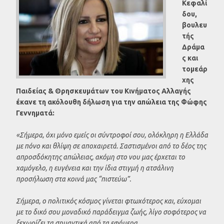
Κεφαλί
δου,
βουλευ
τής
Δράμα
ς και
τομεάρ
χης
Παιδείας & Θρησκευμάτων του Κινήματος Αλλαγής
έκανε τη ακόλουθη δήλωση για την απώλεια της Φώφης
Γεννηματά:
«Σήμερα, όχι μόνο εμείς οι σύντροφοί σου, ολόκληρη η Ελλάδα
με πόνο και θλίψη σε αποχαιρετά. Σαστισμένοι από το δέος της
απροσδόκητης απώλειας, ακόμη στο νου μας έρχεται το
χαμόγελο, η ευγένεια και την ίδια στιγμή η ατσάλινη
προσήλωση στα κοινά μας “πιστεύω”.
Σήμερα, ο πολιτικός κόσμος γίνεται φτωχότερος και, εύχομαι
με το δικό σου μοναδικό παράδειγμα ζωής, λίγο σοφότερος να
ξεχωρίζει τα σημαντικά από τα εφήμερα.