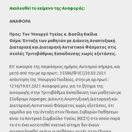
Ακολουθεί το κείμενο της Αναφοράς:
ΑΝΑΦΟΡΑ
Προς: Τον Υπουργό Υγείας κ. Βασίλη Κικίλια
Θέμα: Ένταξη των μαθητών με Διάχυτη Αναπτυξιακή
Διαταραχή και Διαταραχή Αυτιστικού Φάσματος στις
σχολές Τριτοβάθμιας Εκπαίδευσης χωρίς εξετάσεις.
Επ’ ευκαιρία της παγκόσμιας ημέρας Αυτισμού σήμερα, και
μετά από την με αρ.πρωτ.: 35586/Φ1ΕΞ/30.03.2021
απάντηση της Υπουργού Παιδείας, στην με αρ.πρωτ.:
1216/19.01.2021 Αναφορά μου, για το ζήτημα της
εισαγωγής στην Τριτοβάθμια Εκπαίδευση των μαθητών με
Σύνδρομο Asperger, Διάχυτη Αναπτυξιακή Διαταραχή και
Διαταραχή Αυτιστικού Φάσματος χωρίς εξετάσεις, ότι
αρμόδιο για την ένταξη στον Πίνακα Σοβαρών Παθήσεων
είναι το Κεντρικό Συμβούλιο Υγείας (ΚΕΣΥ) στο οποίο παρά
το ότι έχει κατατεθεί σχετικό αίτημα δεν έχουν
συμπεριληφθεί ακόμα οι παθήσεις αυτές στον Πίνακα.