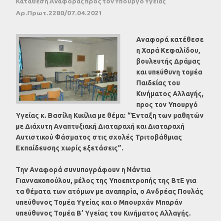
Κατάθεση Αναφοράς προς τον Υπουργό Υγείας
Αρ.Πρωτ.2280/07.04.2021
Αναφορά κατέθεσε
η Χαρά Κεφαλίδου,
βουλευτής Δράμας
και υπεύθυνη τομέα
Παιδείας του
Κινήματος Αλλαγής,
προς τον Υπουργό
Υγείας κ. Βασίλη Κικίλια με θέμα: “Ένταξη των μαθητών
με Διάχυτη Αναπτυξιακή Διαταραχή και Διαταραχή
Αυτιστικού Φάσματος στις σχολές Τριτοβάθμιας
Εκπαίδευσης χωρίς εξετάσεις”.
Την Αναφορά συνυπογράφουν η Νάντια
Γιαννακοπούλου, μέλος της Υποεπιτροπής της ΒτΕ για
τα θέματα των ατόμων με αναπηρία, ο Ανδρέας Πουλάς
υπεύθυνος Τομέα Υγείας και ο Μπουρχάν Μπαράν
υπεύθυνος Τομέα Β’ Υγείας του Κινήματος Αλλαγής.