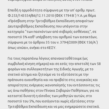
Επειδή η αρμοδιότητα σύμφωνα με την υπ’ αριθμ. πρωτ.
Φ.253/143554/Β6/12.11.2010 (ΦΕΚ 1794 Β΄) Υ.Α. με θέμα
«Πρόσβαση στην Τριτοβάθμια Εκπαίδευση αποφοίτων
Δευτεροβάθμιας Εκπαίδευσης που υπάγονται στην
κατηγορία “των πασχόντων από σοβαρές ασθένειες”, σε
ποσοστό 5% καθ’ υπέρβαση του αριθμού των εισακτέων,
σύμφωνα με το άρθρου 35 του ν. 3794/2009 (ΦΕΚ 156/Α΄)
όπως ισχύει», ανήκει στο ΚΕΣΥ.
Για τους παραπάνω λόγους επανακαταθέτουμε (ως
συμβολική κίνηση σήμερα) και σε εσάς την επιστολή των 58
φορέων και συλλογικοτήτων της Ειδικής Αγωγής, με το
σχετικό αίτημα και ζητούμε να το εξετάσετε με την
πρέπουσα ευαισθησία και να προβείτε στις αναγκαίες και
απαραίτητες ενέργειες ικανοποίησής του εντάσσοντας τις
ως άνω παθήσεις στον Πίνακα Σοβαρών Παθήσεων, για να
καταστεί δυνατή η είσοδος των μαθητών αυτών, στο
ποσοστό του 5%, που εισάγονται χωρίς εξετάσεις στην
Τριτοβάθμια Εκπαίδευση και να μας ενημερώσετε σχετικά.