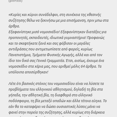
(βίντεο)
«Κυρίες και κύριοι συνάδελφοι, στη συνέχεια της χθεσινής
συζήτησης θέλω να ξεκινήσω με μια επισήμανση, πριν μπω στα
άρθρα.
Εξαφανίστηκε μισό νομοσχέδιο! Εξαφανίστηκαν διατάξεις για
προπονητές, εκπαιδευτές, ιδιωτικά γυμναστήρια! Προφανώς
και το σκεφτήκατε ξανά και σας φόβισαν οι μεγάλες
αντιδράσεις που αντιμετωπίσατε από φορείς, κυρίως
Πανεπιστήμια, Τμήματα Φυσικής Αγωγής, αλλά και από τον
ίδιο τον δικό σας Γενικό Γραμματέα. Έτσι, αισίως, έχουμε ένα
νομοσχέδιο στα χέρια μας, που αριθμεί μόλις 64 άρθρα. Τα
υπόλοιπα αποσύρθηκαν!
Λέτε ότι βασικός στόχος του νομοσχεδίου είναι να λύσετε τα
προβλήματα του ελληνικού αθλητισμού, δηλαδή τη βία στα
γήπεδα, την αθλητική βία, τη διαφθορά στο ελληνικό
ποδόσφαιρο, τη βία μεταξύ οπαδών και άλλα τέτοια εύηχα. Το
εάν θα το καταφέρει να δώσει ουσιαστικές λύσεις μένει να
φανεί στην πορεία της συζήτησης, αλλά κυρίως στη διάρκεια