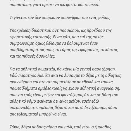
ποσόστωση, γιατί πρέπει να σκεφτείτε και το άλλο.
Τι γίνεται, εάν δεν υπάρχουν υποψήφιοι του ενός φύλου;
Υποχρέωση δικαστικού αντιπροσώπου, ως προέδρου της
εφορευτικής επιτροπής. Είναι κάτι, που επί της αρχής
συμφωνούμε, όμως θέλουμε να βάλουμε και έναν
προβληματισμό, ως προς το εύρος της εφαρμογής, το κόστος
και τις πιθανές δυσκολίες.
Για τα αθλητικά σωματεία, θα κάνω μία γενική παρατήρηση.
Εδώ παρατηρούμε, ότι αντί να λύσουμε το θέμα με τη αθλητική
αναγνώριση και στο ότι συμμετέχουν σε εθνικά και τοπικά
πρωταθλήματα ομάδες χωρίς να έχουν αθλητική αναγνώριση,
που για εμάς είναι μείζον και φαντάζομαι, ότι και με βάση τον
αθλητικό νόμο φαίνεται ότι είναι μείζον, εσείς εδώ
υπεραναλύετε επιμέρους θέματα και αυτό δεν ξέρουμε, πόσο
αποτελεσματικό μπορεί να είναι.
Τώρα, λόγω ποδοσφαίρου και πάλι, εισάγεται ο έμμισθος