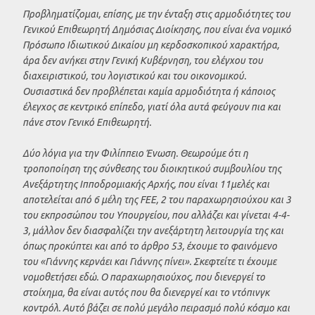
Προβληματίζομαι, επίσης, με την ένταξη στις αρμοδιότητες του
Γενικού Επιθεωρητή Δημόσιας Διοίκησης, που είναι ένα νομικό
Πρόσωπο Ιδιωτικού Δικαίου μη κερδοσκοπικού χαρακτήρα,
άρα δεν ανήκει στην Γενική Κυβέρνηση, του ελέγχου του
διαχειριστικού, του λογιστικού και του οικονομικού.
Ουσιαστικά δεν προβλέπεται καμία αρμοδιότητα ή κάποιος
έλεγχος σε κεντρικό επίπεδο, γιατί όλα αυτά φεύγουν πια και
πάνε στον Γενικό Επιθεωρητή.
Δύο λόγια για την Φιλίππειο Ένωση. Θεωρούμε ότι η
τροποποίηση της σύνθεσης του διοικητικού συμβουλίου της
Ανεξάρτητης Ιπποδρομιακής Αρχής, που είναι 11μελές και
αποτελείται από 6 μέλη της FEE, 2 του παραχωρησιούχου και 3
του εκπροσώπου του Υπουργείου, που αλλάζει και γίνεται 4-4-
3, μάλλον δεν διασφαλίζει την ανεξάρτητη λειτουργία της και
όπως προκύπτει και από το άρθρο 53, έχουμε το φαινόμενο
του «Γιάννης κερνάει και Γιάννης πίνει». Σκεφτείτε τι έχουμε
νομοθετήσει εδώ. Ο παραχωρησιούχος, που διενεργεί το
στοίχημα, θα είναι αυτός που θα διενεργεί και το ντόπινγκ
κοντρόλ. Αυτό βάζει σε πολύ μεγάλο πειρασμό πολύ κόσμο και