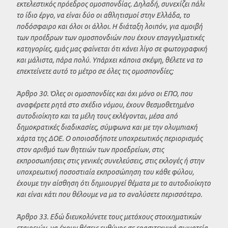
εκτελεστικός πρόεδρος ομοσπονδίας. Δηλαδή, συνεχίζει πάλι
το ίδιο έργο, να είναι δύο οι αθλητισμοί στην Ελλάδα, το
ποδόσφαιρο και όλοι οι άλλοι. Η διάταξη λοιπόν, για αμοιβή
των προέδρων των ομοσπονδιών που έχουν επαγγελματικές
κατηγορίες, εμάς μας φαίνεται ότι κάνει λίγο σε φωτογραφική
και μάλιστα, πάρα πολύ. Υπάρχει κάποια σκέψη, θέλετε να το
επεκτείνετε αυτό το μέτρο σε όλες τις ομοσπονδίες;
Άρθρο 30. Όλες οι ομοσπονδίες και όχι μόνο οι ΕΠΟ, που
αναφέρετε ρητά στο σχέδιο νόμου, έχουν θεσμοθετημένο
αυτοδιοίκητο και τα μέλη τους εκλέγονται, μέσα από
δημοκρατικές διαδικασίες, σύμφωνα και με την ολυμπιακή
χάρτα της ΔΟΕ. Ο οποιοσδήποτε υποχρεωτικός περιορισμός
στον αριθμό των θητειών των προεδρείων, στις
εκπροσωπήσεις στις γενικές συνελεύσεις, στις εκλογές ή στην
υποχρεωτική ποσοστιαία εκπροσώπηση του κάθε φύλου,
έχουμε την αίσθηση ότι δημιουργεί θέματα με το αυτοδιοίκητο
και είναι κάτι που θέλουμε να μα το αναλύσετε περισσότερο.
Άρθρο 33. Εδώ διευκολύνετε τους μετόχους στοιχηματικών
εταιρειών, να έχουν θέσεις ευθύνης σε ερασιτεχνικά σωματεία