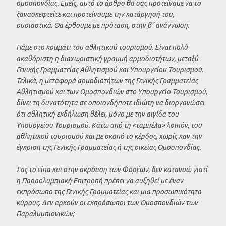
ομοσπονδίας. Εμείς, αυτό το άρθρο θα σας προτείναμε να το
ξανασκεφτείτε και προτείνουμε την κατάργησή του,
ουσιαστικά. Θα έρθουμε με πρόταση, στην β΄ ανάγνωση.
Πάμε στο κομμάτι του αθλητικού τουρισμού. Είναι πολύ
ακαθόριστη η διαχωριστική γραμμή αρμοδιοτήτων, μεταξύ
Γενικής Γραμματείας Αθλητισμού και Υπουργείου Τουρισμού.
Τελικά, η μεταφορά αρμοδιοτήτων της Γενικής Γραμματείας
Αθλητισμού και των Ομοσπονδιών στο Υπουργείο Τουρισμού,
δίνει τη δυνατότητα σε οποιονδήποτε ιδιώτη να διοργανώσει
ότι αθλητική εκδήλωση θέλει, μόνο με την αιγίδα του
Υπουργείου Τουρισμού. Κάτω από τη «ταμπέλα» λοιπόν, του
αθλητικού τουρισμού και με σκοπό το κέρδος, χωρίς καν την
έγκριση της Γενικής Γραμματείας ή της οικείας Ομοσπονδίας.
Σας το είπα και στην ακρόαση των Φορέων, δεν κατανοώ γιατί
η Παραολυμπιακή Επιτροπή πρέπει να αυξηθεί με έναν
εκπρόσωπο της Γενικής Γραμματείας και μια προσωπικότητα
κύρους. Δεν αρκούν οι εκπρόσωποι των Ομοσπονδιών των
Παραλυμπιονικών;