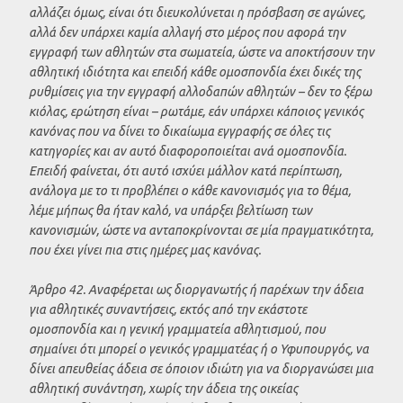
αλλάζει όμως, είναι ότι διευκολύνεται η πρόσβαση σε αγώνες,
αλλά δεν υπάρχει καμία αλλαγή στο μέρος που αφορά την
εγγραφή των αθλητών στα σωματεία, ώστε να αποκτήσουν την
αθλητική ιδιότητα και επειδή κάθε ομοσπονδία έχει δικές της
ρυθμίσεις για την εγγραφή αλλοδαπών αθλητών – δεν το ξέρω
κιόλας, ερώτηση είναι – ρωτάμε, εάν υπάρχει κάποιος γενικός
κανόνας που να δίνει το δικαίωμα εγγραφής σε όλες τις
κατηγορίες και αν αυτό διαφοροποιείται ανά ομοσπονδία.
Επειδή φαίνεται, ότι αυτό ισχύει μάλλον κατά περίπτωση,
ανάλογα με το τι προβλέπει ο κάθε κανονισμός για το θέμα,
λέμε μήπως θα ήταν καλό, να υπάρξει βελτίωση των
κανονισμών, ώστε να ανταποκρίνονται σε μία πραγματικότητα,
που έχει γίνει πια στις ημέρες μας κανόνας.
Άρθρο 42. Αναφέρεται ως διοργανωτής ή παρέχων την άδεια
για αθλητικές συναντήσεις, εκτός από την εκάστοτε
ομοσπονδία και η γενική γραμματεία αθλητισμού, που
σημαίνει ότι μπορεί ο γενικός γραμματέας ή ο Υφυπουργός, να
δίνει απευθείας άδεια σε όποιον ιδιώτη για να διοργανώσει μια
αθλητική συνάντηση, χωρίς την άδεια της οικείας