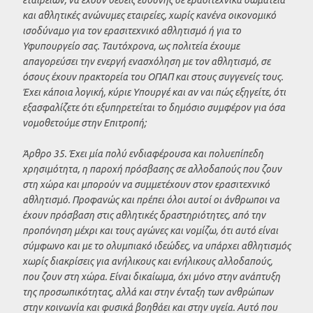
και αθλητικές ανώνυμες εταιρείες, χωρίς κανένα οικονομικό
ισοδύναμο για τον ερασιτεχνικό αθλητισμό ή για το
Υφυπουργείο σας. Ταυτόχρονα, ως πολιτεία έχουμε
απαγορεύσει την ενεργή ενασχόληση με τον αθλητισμό, σε
όσους έχουν πρακτορεία του ΟΠΑΠ και στους συγγενείς τους.
Έχει κάποια λογική, κύριε Υπουργέ και αν ναι πώς εξηγείτε, ότι
εξασφαλίζετε ότι εξυπηρετείται το δημόσιο συμφέρον για όσα
νομοθετούμε στην Επιτροπή;
Άρθρο 35. Έχει μία πολύ ενδιαφέρουσα και πολυεπίπεδη
χρησιμότητα, η παροχή πρόσβασης σε αλλοδαπούς που ζουν
στη χώρα και μπορούν να συμμετέχουν στον ερασιτεχνικό
αθλητισμό. Προφανώς και πρέπει όλοι αυτοί οι άνθρωποι να
έχουν πρόσβαση στις αθλητικές δραστηριότητες, από την
προπόνηση μέχρι και τους αγώνες και νομίζω, ότι αυτό είναι
σύμφωνο και με το ολυμπιακό ιδεώδες, να υπάρχει αθλητισμός
χωρίς διακρίσεις για ανήλικους και ενήλικους αλλοδαπούς,
που ζουν στη χώρα. Είναι δικαίωμα, όχι μόνο στην ανάπτυξη
της προσωπικότητας, αλλά και στην ένταξη των ανθρώπων
στην κοινωνία και φυσικά βοηθάει και στην υγεία. Αυτό που