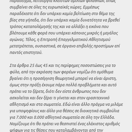
παράδειγμα, λειτουργία κλειστών ομιλιών φιλάθλων, όπως
συμβαίνει σε όλες τις ευρωπαϊκές χώρες. Εμμέσως
παραδέχεστε ότι δεν υπάρχει καμία βελτίωση στο θέμα της
βίας στα γήπεδα, ότι δεν υπάρχει καμία δυνατότητα να βρεθεί
τρόπος καταπολέμησής της και να αλλάξει η εικόνα που
βλέπουμε κάθε φορά που υπάρχει κάποιος μικρός ή μεγάλος
αγώνας. Τέλος, η Επιτροπή Επαγγελματικού Αθλητισμού
μετατρέπεται, ουσιαστικά, σε όργανο επιβολής προστίμων επί
παντός επιστητού.
Στα άρθρα 25 έως 45 και τις περίφημες ποσοστώσεις για το
φύλο, από την ακρόαση των φορέων νομίζω ότι ομόθυμα
βγαίνει ότι η προσέγγιση θεωρητικά μπορεί να είναι άριστη,
όμως στην πράξη έχουμε πάρα πολλά προβλήματα και αυτό
πρέπει να το ξέρετε, διότι δεν είστε άνθρωπος που δεν
ασχολείται και δεν ξέρει τι γίνεται και στον ερασιτεχνικό
αθλητισμό και στα σωματεία. Εδώ είναι άλλο πράγμα να μιλάμε
για υποψηφίους και άλλο για θέσεις σε διοικητικά συμβούλια
για 7.000 και 8.000 αθλητικά σωματεία σε όλη την Ελλάδα.
Νομίζουμε ότι θα πρέπει να θεσπιστεί ένας ελάχιστος αριθμός
ψήφων για τις θέσεις που καταλαμβάνονται από την