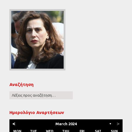
Αναζήτηση
Ημερολόγιο Αναρτήσεων
<
>
March 2024
▼
MON
TUE
WED
THU
FRI
SAT
SUN