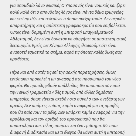
για σπουδαίο λόγο φυσικά; Ο Υπουργός είναι νομικός και ξέρει
πολύ καλά ότι ο σπουδαίος λόγος είναι πάντα θέμα ερμηνείας
και εκεί αρχίζει και τελειώνει η όποια ανεξαρτησία. Δεν περνάει
απαρατήρητη και η απίστευτη γραφειοκρατία που επιβάλλεται.
Όπως είναι δομημένη αυτή η Επιτροπή Επαγγελματικού
Αθλητισμού, δεν είναι δυνατόν να οδηγήσει σε αποτελεσματική
λειτουργία. Εμείς, ως Κίνημα Αλλαγής, θεωρούμε ότι είναι
αναποτελεσματικό το σχήμα, παρά τις όποιες καλές δικές σας
προθέσεις.
Πέρα και από αυτές τις επί της αρχής παρατηρήσεις, όμως,
εντύπωση προκαλεί η μη αναφορά στο προσωπικό του νέου
φορέα. Θα προσληφθούν υπάλληλοι; Θα αποσπαστούν από
την Γενική Γραμματεία Αθλητισμού, από άλλες δημόσιες
υπηρεσίες, όπως γίνεται σχεδόν στο σύνολο των ανεξάρτητων
αρχών; Δεν υπάρχει, επίσης, καμία αναφορά για τις αμοιβές
που θα παίρνουν τα μέλη. Δεν υπάρχει καμία αναφορά για την
προέλευση και τον αριθμό του προσωπικού που θα
απασχολήσει και, τέλος, υπάρχει και ένα ερώτημα. Με ποια
διαφανή διαδικασία και με τι έλεγχο θα κάνει αυτή η Επιτροπή