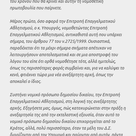
του χρόνου που θα κρίνει και αυτήν τη νομοθετική
πρωτοβουλία που παίρνετε.
Μέρος πρώτο, όσο αφορά την Επιτροπή Επαγγελματικού
Αθλητισμού, ο κ. Υπουργός, νομοθετώντας Επιτροπή
Επαγγελματικού Αθλητισμού, αντικαθιστά αυτή που υπάρχει
σήμερα, του άρθρου 77 του ν.2725/1999. Ουσιαστικά,
παραδέχεται ότι τα μέχρι σήμερα σχήματα απέτυχαν να
λειτουργήσουν αποτελεσματικά και σε μια αποστροφή του
λόγου του είπε ότι ορθά νομοθέτησε τότε, αλλά ημιτελώς,
όπως τις περισσότερες φορές συμβαίνει και, για να καλύψει το
κενό, φτιάχνει τώρα μια νέα ανεξάρτητη αρχή, όπως την
αποκαλεί ο ίδιος.
Συστήνει νομικό πρόσωπο δημοσίου δικαίου, την Επιτροπή
Επαγγελματικού Αθλητισμού, στη λογική της ανεξάρτητης
αρχής. Εξηγήσετε μας, όμως, πώς κατοχυρώνεται στην πράξη η
ανεξαρτησία της από την εκτελεστική εξουσία, όταν αυτό το
νομικό πρόσωπο δημοσίου δικαίου επιχορηγείται από το
Κράτος, αλλά, πολύ περισσότερο, όταν τα μέλη του Δ.Σ.
διορίζονται από τον Υπουργό και παύονται από αυτόν, πάντα