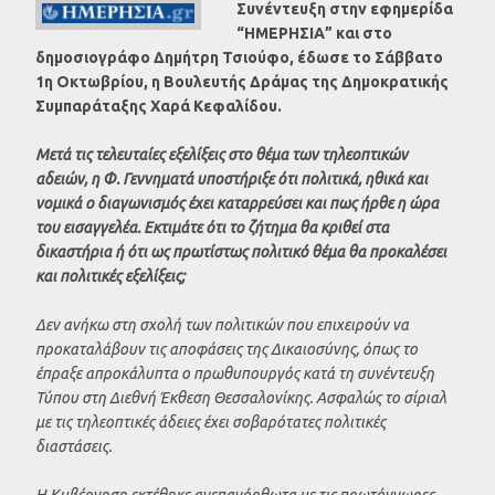
Συνέντευξη στην εφημερίδα
“ΗΜΕΡΗΣΙΑ” και στο
δημοσιογράφο Δημήτρη Τσιούφο, έδωσε το Σάββατο
1η Οκτωβρίου, η Βουλευτής Δράμας της Δημοκρατικής
Συμπαράταξης Χαρά Κεφαλίδου.
Μετά τις τελευταίες εξελίξεις στο θέμα των τηλεοπτικών
αδειών, η Φ. Γεννηματά υποστήριξε ότι πολιτικά, ηθικά και
νομικά ο διαγωνισμός έχει καταρρεύσει και πως ήρθε η ώρα
του εισαγγελέα. Εκτιμάτε ότι το ζήτημα θα κριθεί στα
δικαστήρια ή ότι ως πρωτίστως πολιτικό θέμα θα προκαλέσει
και πολιτικές εξελίξεις;
Δεν ανήκω στη σχολή των πολιτικών που επιχειρούν να
προκαταλάβουν τις αποφάσεις της Δικαιοσύνης, όπως το
έπραξε απροκάλυπτα ο πρωθυπουργός κατά τη συνέντευξη
Τύπου στη Διεθνή Έκθεση Θεσσαλονίκης. Ασφαλώς το σίριαλ
με τις τηλεοπτικές άδειες έχει σοβαρότατες πολιτικές
διαστάσεις.
Η Κυβέρνηση εκτέθηκε ανεπανόρθωτα με τις πρωτόγνωρες