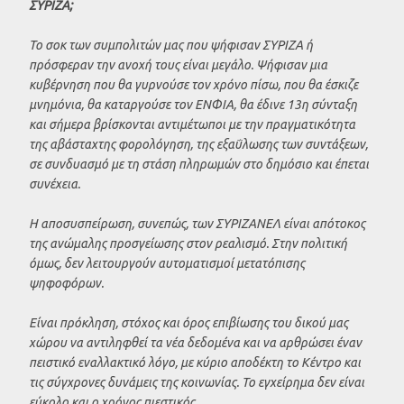
ΣΥΡΙΖΑ;
Το σοκ των συμπολιτών μας που ψήφισαν ΣΥΡΙΖΑ ή
πρόσφεραν την ανοχή τους είναι μεγάλο. Ψήφισαν μια
κυβέρνηση που θα γυρνούσε τον χρόνο πίσω, που θα έσκιζε
μνημόνια, θα καταργούσε τον ΕΝΦΙΑ, θα έδινε 13η σύνταξη
και σήμερα βρίσκονται αντιμέτωποι με την πραγματικότητα
της αβάσταχτης φορολόγηση, της εξαΰλωσης των συντάξεων,
σε συνδυασμό με τη στάση πληρωμών στο δημόσιο και έπεται
συνέχεια.
Η αποσυσπείρωση, συνεπώς, των ΣΥΡΙΖΑΝΕΛ είναι απότοκος
της ανώμαλης προσγείωσης στον ρεαλισμό. Στην πολιτική
όμως, δεν λειτουργούν αυτοματισμοί μετατόπισης
ψηφοφόρων.
Είναι πρόκληση, στόχος και όρος επιβίωσης του δικού μας
χώρου να αντιληφθεί τα νέα δεδομένα και να αρθρώσει έναν
πειστικό εναλλακτικό λόγο, με κύριο αποδέκτη το Κέντρο και
τις σύγχρονες δυνάμεις της κοινωνίας. Το εγχείρημα δεν είναι
εύκολο και ο χρόνος πιεστικός.