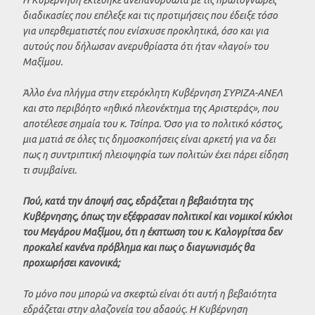
διαδικασίες που επέλεξε και τις προτιμήσεις που έδειξε τόσο
για υπερθεματιστές που ενίσχυσε προκλητικά, όσο και για
αυτούς που δήλωσαν ανερυθρίαστα ότι ήταν «λαγοί» του
Μαξίμου.
Άλλο ένα πλήγμα στην ετερόκλητη Κυβέρνηση ΣΥΡΙΖΑ-ΑΝΕΛ
και στο περιβόητο «ηθικό πλεονέκτημα της Αριστεράς», που
αποτέλεσε σημαία του κ. Τσίπρα. Όσο για το πολιτικό κόστος,
μια ματιά σε όλες τις δημοσκοπήσεις είναι αρκετή για να δει
πως η συντριπτική πλειοψηφία των πολιτών έχει πάρει είδηση
τι συμβαίνει.
Πού, κατά την άποψή σας, εδράζεται η βεβαιότητα της
Kυβέρνησης, όπως την εξέφρασαν πολιτικοί και νομικοί κύκλοι
του Μεγάρου Μαξίμου, ότι η έκπτωση του κ. Καλογρίτσα δεν
προκαλεί κανένα πρόβλημα και πως ο διαγωνισμός θα
προχωρήσει κανονικά;
Το μόνο που μπορώ να σκεφτώ είναι ότι αυτή η βεβαιότητα
εδράζεται στην αλαζονεία του αδαούς. Η Kυβέρνηση