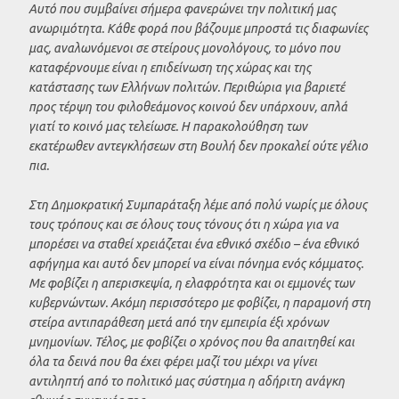
Αυτό που συμβαίνει σήμερα φανερώνει την πολιτική μας
ανωριμότητα. Κάθε φορά που βάζουμε μπροστά τις διαφωνίες
μας, αναλωνόμενοι σε στείρους μονολόγους, το μόνο που
καταφέρνουμε είναι η επιδείνωση της χώρας και της
κατάστασης των Ελλήνων πολιτών. Περιθώρια για βαριετέ
προς τέρψη του φιλοθεάμονος κοινού δεν υπάρχουν, απλά
γιατί το κοινό μας τελείωσε. Η παρακολούθηση των
εκατέρωθεν αντεγκλήσεων στη Βουλή δεν προκαλεί ούτε γέλιο
πια.
Στη Δημοκρατική Συμπαράταξη λέμε από πολύ νωρίς με όλους
τους τρόπους και σε όλους τους τόνους ότι η χώρα για να
μπορέσει να σταθεί χρειάζεται ένα εθνικό σχέδιο – ένα εθνικό
αφήγημα και αυτό δεν μπορεί να είναι πόνημα ενός κόμματος.
Με φοβίζει η απερισκεψία, η ελαφρότητα και οι εμμονές των
κυβερνώντων. Ακόμη περισσότερο με φοβίζει, η παραμονή στη
στείρα αντιπαράθεση μετά από την εμπειρία έξι χρόνων
μνημονίων. Τέλος, με φοβίζει ο χρόνος που θα απαιτηθεί και
όλα τα δεινά που θα έχει φέρει μαζί του μέχρι να γίνει
αντιληπτή από το πολιτικό μας σύστημα η αδήριτη ανάγκη