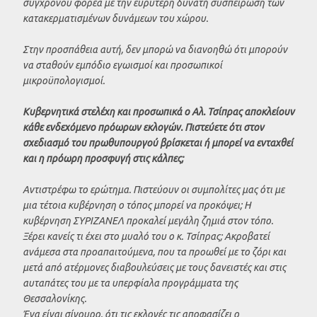
σύγχρονου φορέα με την ευρύτερη δυνατή συσπείρωση των
κατακερματισμένων δυνάμεων του χώρου.
Στην προσπάθεια αυτή, δεν μπορώ να διανοηθώ ότι μπορούν
να σταθούν εμπόδιο εγωισμοί και προσωπικοί
μικροϋπολογισμοί.
Κυβερνητικά στελέχη και προσωπικά ο Αλ. Τσίπρας αποκλείουν
κάθε ενδεχόμενο πρόωρων εκλογών. Πιστεύετε ότι στον
σχεδιασμό του πρωθυπουργού βρίσκεται ή μπορεί να ενταχθεί
και η πρόωρη προσφυγή στις κάλπες;
Αντιστρέφω το ερώτημα. Πιστεύουν οι συμπολίτες μας ότι με
μια τέτοια κυβέρνηση ο τόπος μπορεί να προκόψει; Η
κυβέρνηση ΣΥΡΙΖΑΝΕΛ προκαλεί μεγάλη ζημιά στον τόπο.
Ξέρει κανείς τι έχει στο μυαλό του ο κ. Τσίπρας; Ακροβατεί
ανάμεσα στα προαπαιτούμενα, που τα προωθεί με το ζόρι και
μετά από ατέρμονες διαβουλεύσεις με τους δανειστές και στις
αυταπάτες του με τα υπερφίαλα προγράμματα της
Θεσσαλονίκης.
Ένα είναι σίγουρο, ότι τις εκλογές τις αποφασίζει ο