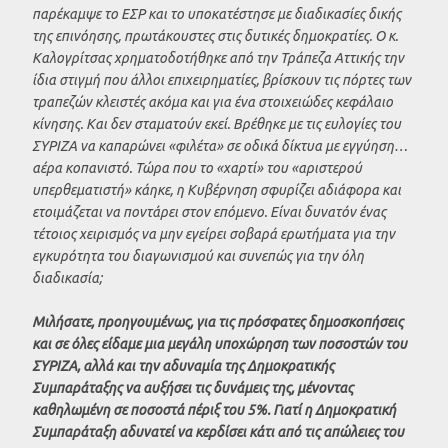
παρέκαμψε το ΕΣΡ και το υποκατέστησε με διαδικασίες δικής
της επινόησης, πρωτάκουστες στις δυτικές δημοκρατίες. Ο κ.
Καλογρίτσας χρηματοδοτήθηκε από την Τράπεζα Αττικής την
ίδια στιγμή που άλλοι επιχειρηματίες, βρίσκουν τις πόρτες των
τραπεζών κλειστές ακόμα και για ένα στοιχειώδες κεφάλαιο
κίνησης. Και δεν σταματούν εκεί. Βρέθηκε με τις ευλογίες του
ΣΥΡΙΖΑ να καπαρώνει «φιλέτα» σε οδικά δίκτυα με εγγύηση…
αέρα κοπανιστό. Τώρα που το «χαρτί» του «αριστερού
υπερθεματιστή» κάηκε, η Κυβέρνηση σφυρίζει αδιάφορα και
ετοιμάζεται να ποντάρει στον επόμενο. Είναι δυνατόν ένας
τέτοιος χειρισμός να μην εγείρει σοβαρά ερωτήματα για την
εγκυρότητα του διαγωνισμού και συνεπώς για την όλη
διαδικασία;
Μιλήσατε, προηγουμένως, για τις πρόσφατες δημοσκοπήσεις
και σε όλες είδαμε μια μεγάλη υποχώρηση των ποσοστών του
ΣΥΡΙΖΑ, αλλά και την αδυναμία της Δημοκρατικής
Συμπαράταξης να αυξήσει τις δυνάμεις της, μένοντας
καθηλωμένη σε ποσοστά πέριξ του 5%. Γιατί η Δημοκρατική
Συμπαράταξη αδυνατεί να κερδίσει κάτι από τις απώλειες του