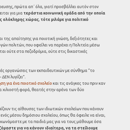
ρευσης, πρώτα απ΄ όλα, γιατί προσβάλλει αυτόν στον
ιται για μια
τεράστια κοινωνική ομάδα από την οποία
ας ολόκληρης χώρας
,
τότε μιλάμε για πολιτικό
αι της απαίτησης για ποιοτική γνώση, δεξιότητες και
ών πολιτών, που οφείλει να παρέχει η Πολιτεία μέσω
εται ούτε στα πεζοδρόμια, ούτε στις δικαστικές
κές οργανώσεις των εκπαιδευτικών με σύνθημα “το
 ΔΕΝ λυγίζει”.
ση για ένα ποιοτικό σχολείο
και τις ανάγκες του πριν καν
μια χιλιοστή φορά, θεατές στην αρένα των δύο
μίζουν τις αίθουσες των ιδιωτικών σχολείων που κάνουν
ενός μέσου δημόσιου σχολείου, όπως θα όφειλε να είναι,
σακωνόμαστε με τα παιδιά μας για να τους μάθουμε όσα
όμαστε για να κάνουν ιδιαίτερα, να τα στείλουμε