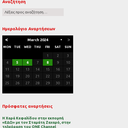
Αναζήτηση
ες
Ημερολόγιο Αναρτήσεων
<
>
March 2024
▼
MON
TUE
WED
THU
FRI
SAT
SUN
1
2
3
4
5
6
7
8
9
10
11
12
13
14
15
16
17
18
19
20
21
22
23
24
25
26
27
28
29
30
31
Πρόσφατες αναρτήσεις
Η Χαρά Κεφαλίδου στην εκπομπή
«ΕΔΩ» με τον Σταμάτη Ζαχαρό, στην
τηλεόραση του ONE Channel