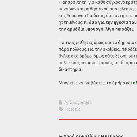
Η απαραίτητη, για κάθε σύγχρονο κράτο
μονάδων και μαθησιακού αποτελέσματο
της Υπουργού Παιδείας, όσο αντιμετωπί
ηττημένους. Κι
όσο για την ηγεσία το
την αρμόδια υπουργό, λίγο πειράζει.
Για τους μαθητές όμως και το δημόσιο σ
πάρα πολλούς. Για την ακρίβεια, πειράζε
βγήκε στο δρόμο, όμως ούτε ξεχνά, ούτ
πολιτικούς πειραματισμούς και θεαματι
δικαστήρια.
Μπορείτε να διαβάσετε το άρθρο και
ε
Αρθρογραφία
Παιδεία
Χαρά Κεφαλίδου: Η μέθοδος