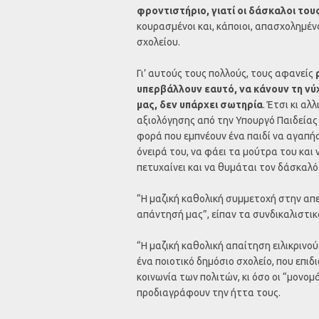
φροντιστήριο, γιατί οι δάσκαλοι του
κουρασμένοι και, κάποιοι, απασχολημέν
σχολείου.
Γι’ αυτούς τους πολλούς, τους αφανείς
υπερβάλλουν εαυτό, να κάνουν τη νύ
μας, δεν υπάρχει σωτηρία
. Έτσι κι α
αξιολόγησης από την Υπουργό Παιδείας 
φορά που εμπνέουν ένα παιδί να αγαπήσ
όνειρά του, να φάει τα μούτρα του και
πετυχαίνει και να θυμάται τον δάσκαλό
“Η μαζική καθολική συμμετοχή στην απε
απάντησή μας”, είπαν τα συνδικαλιστι
“Η μαζική καθολική απαίτηση ειλικρινο
ένα ποιοτικό δημόσιο σχολείο, που επιδι
κοινωνία των πολιτών, κι όσο οι “μονο
προδιαγράφουν την ήττα τους.