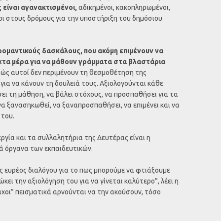
ς είναι αγανακτισμένοι,
αδικημένοι, κακοπληρωμένοι,
οι στους δρόμους για την υποστήριξη του δημόσιου
ρομαντικούς δασκάλους, που ακόμη επιμένουν να
χτα μέρα για να μάθουν γράμματα στα βλαστάρια
λλιώς αυτοί δεν περιμένουν τη θεσμοθέτηση της
για να κάνουν τη δουλειά τους. Αξιολογούνται κάθε
ει τη μάθηση, να βάλει στόχους, να προσπαθήσει για τα
 να ξανασηκωθεί, να ξαναπροσπαθήσει, να επιμένει και να
 του.
ργία και τα συλλαλητήρια της Δευτέρας είναι η
κά όργανα των εκπαιδευτικών.
ύς ευρέος διαλόγου για το πως μπορούμε να φτιάξουμε
ώκει την αξιολόγηση του για να γίνεται καλύτερο”, λέει η
μάχοι” πεισματικά αρνούνται να την ακούσουν, τόσο