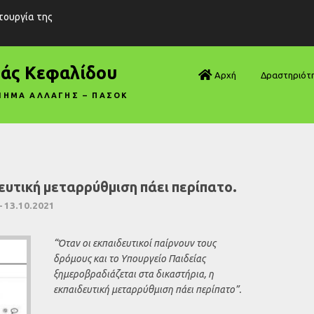
ιτουργία της
ράς Κεφαλίδου
Αρχή
Δραστηριότ
ΝΗΜΑ ΑΛΛΑΓΗΣ – ΠΑΣΟΚ
Βουλή—Ανα
Βουλή—Ερωτ
Βουλή—Ομιλ
ευτική μεταρρύθμιση πάει περίπατο.
Βουλή—Τροπ
 13.10.2021
Δηλώσεις
“Όταν οι εκπαιδευτικοί παίρνουν τους
δρόμους και το Υπουργείο Παιδείας
Αρθρογραφ
ξημεροβραδιάζεται στα δικαστήρια, η
εκπαιδευτική μεταρρύθμιση πάει περίπατο”.
Συνεντεύξει