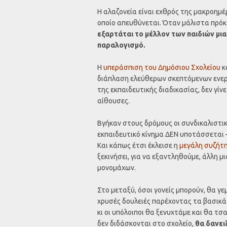
Η αλαζονεία είναι εχθρός της μακροημέ
οποίο απευθύνεται. Όταν μάλιστα πρόκε
εξαρτάται το μέλλον των παιδιών μι
παραλογισμό.
Η
υπεράσπιση του Δημόσιου Σχολείου
κ
διάπλαση ελεύθερων σκεπτόμενων ενεργ
της εκπαιδευτικής διαδικασίας, δεν γίν
αίθουσες.
Βγήκαν στους δρόμους οι συνδικαλιστι
εκπαιδευτικό κίνημα ΔΕΝ υποτάσσεται –
Και κάπως έτσι έκλεισε η
μεγάλη συζήτη
ξεκινήσει, για να εξαντληθούμε, άλλη 
μονομάχων.
Στο μεταξύ, όσοι γονείς μπορούν, θα γε
χρυσές δουλειές παρέχοντας τα βασικά 
κι οι υπόλοιποι θα ξενυχτάμε και θα τ
δεν διδάσκονται στο σχολείο,
θα δανειζ