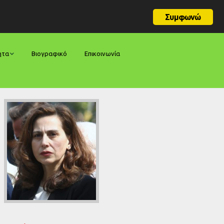
Συμφωνώ
ητα
Βιογραφικό
Επικοινωνία
φορές
ήσεις
ίες
ολογίες
ία
ς