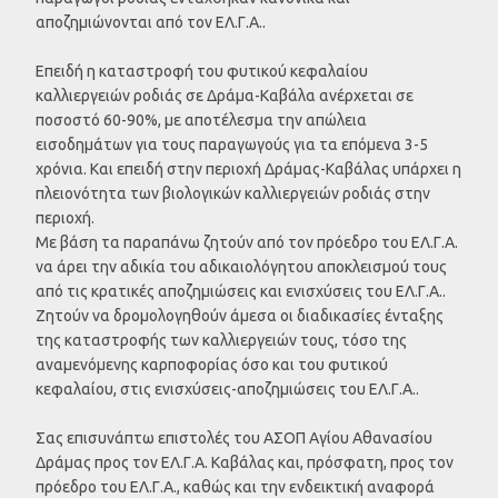
αποζημιώνονται από τον ΕΛ.Γ.Α..
Επειδή η καταστροφή του φυτικού κεφαλαίου
καλλιεργειών ροδιάς σε Δράμα-Καβάλα ανέρχεται σε
ποσοστό 60-90%, με αποτέλεσμα την απώλεια
εισοδημάτων για τους παραγωγούς για τα επόμενα 3-5
χρόνια. Και επειδή στην περιοχή Δράμας-Καβάλας υπάρχει η
πλειονότητα των βιολογικών καλλιεργειών ροδιάς στην
περιοχή.
Με βάση τα παραπάνω ζητούν από τον πρόεδρο του ΕΛ.Γ.Α.
να άρει την αδικία του αδικαιολόγητου αποκλεισμού τους
από τις κρατικές αποζημιώσεις και ενισχύσεις του ΕΛ.Γ.Α..
Ζητούν να δρομολογηθούν άμεσα οι διαδικασίες ένταξης
της καταστροφής των καλλιεργειών τους, τόσο της
αναμενόμενης καρποφορίας όσο και του φυτικού
κεφαλαίου, στις ενισχύσεις-αποζημιώσεις του ΕΛ.Γ.Α..
Σας επισυνάπτω επιστολές του ΑΣΟΠ Αγίου Αθανασίου
Δράμας προς τον ΕΛ.Γ.Α. Καβάλας και, πρόσφατη, προς τον
πρόεδρο του ΕΛ.Γ.Α., καθώς και την ενδεικτική αναφορά