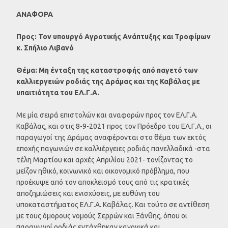
ΑΝΑΦΟΡΑ
Προς: Τον υπουργό Αγροτικής Ανάπτυξης και Τροφίμων
κ. Σπήλιο Λιβανό
Θέμα: Μη ένταξη της καταστροφής από παγετό των
καλλιεργειών ροδιάς της Δράμας και της Καβάλας με
υπαιτιότητα του ΕΛ.Γ.Α.
Με μία σειρά επιστολών και αναφορών προς τον ΕΛ.Γ.Α.
Καβάλας, και στις 8-9-2021 προς τον Πρόεδρο του ΕΛ.Γ.Α., οι
παραγωγοί της Δράμας αναφέρονται στο θέμα των εκτός
εποχής παγωνιών σε καλλιέργειες ροδιάς πανελλαδικά -στα
τέλη Μαρτίου και αρχές Απριλίου 2021- τονίζοντας το
μείζον ηθικό, κοινωνικό και οικονομικό πρόβλημα, που
προέκυψε από τον αποκλεισμό τους από τις κρατικές
αποζημιώσεις και ενισχύσεις, με ευθύνη του
υποκαταστήματος ΕΛ.Γ.Α. Καβάλας. Και τούτο σε αντίθεση
με τους όμορους νομούς Σερρών και Ξάνθης, όπου οι
παραγωγοί ροδιάς εντάχθηκαν κανονικά και