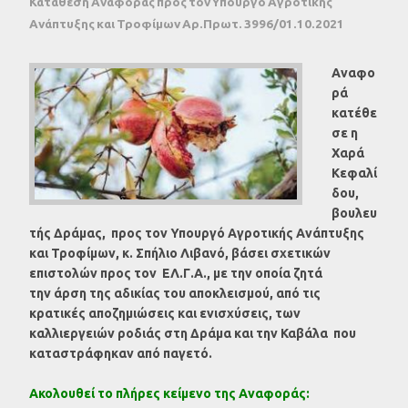
Κατάθεση Αναφοράς προς τον Υπουργό Αγροτικής
Ανάπτυξης και Τροφίμων Αρ.Πρωτ. 3996/01.10.2021
Αναφο
ρά
κατέθε
σε η
Χαρά
Κεφαλί
δου,
βουλευ
τής Δράμας, προς τον Υπουργό Αγροτικής Ανάπτυξης
και Τροφίμων, κ. Σπήλιο Λιβανό, βάσει σχετικών
επιστολών προς τον ΕΛ.Γ.Α., με την οποία ζητά
την άρση της αδικίας του αποκλεισμού, από τις
κρατικές αποζημιώσεις και ενισχύσεις, των
καλλιεργειών ροδιάς στη Δράμα και την Καβάλα που
καταστράφηκαν από παγετό.
Ακολουθεί το πλήρες κείμενο της Αναφοράς: